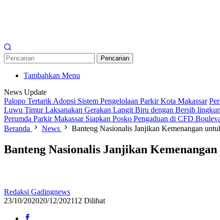
Pencarian
Tambahkan Menu
News Update
Palopo Tertarik Adopsi Sistem Pengelolaan Parkir Kota Makassar
Per
Luwu Timur Laksanakan Gerakan Langit Biru dengan Bersih lingkun
Perumda Parkir Makassar Siapkan Posko Pengaduan di CFD Boulev
Beranda
News
Banteng Nasionalis Janjikan Kemenangan unt
Banteng Nasionalis Janjikan Kemenanga
Redaksi Gadingnews
23/10/2020
20/12/2021
12 Dilihat