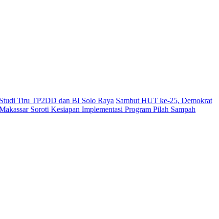
i Studi Tiru TP2DD dan BI Solo Raya
Sambut HUT ke-25, Demokrat
akassar Soroti Kesiapan Implementasi Program Pilah Sampah