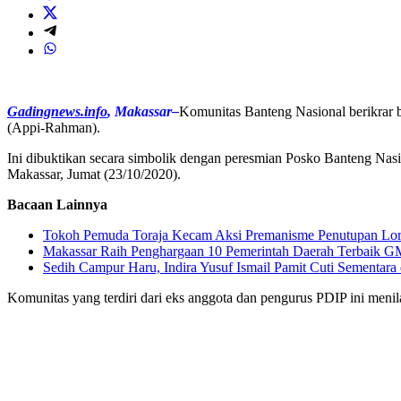
Gadingnews.info
, Makassar–
Komunitas Banteng Nasional berikrar
(Appi-Rahman).
Ini dibuktikan secara simbolik dengan peresmian Posko Banteng Na
Makassar, Jumat (23/10/2020).
Bacaan Lainnya
Tokoh Pemuda Toraja Kecam Aksi Premanisme Penutupan Lo
Makassar Raih Penghargaan 10 Pemerintah Daerah Terbaik 
Sedih Campur Haru, Indira Yusuf Ismail Pamit Cuti Sementar
Komunitas yang terdiri dari eks anggota dan pengurus PDIP ini menil