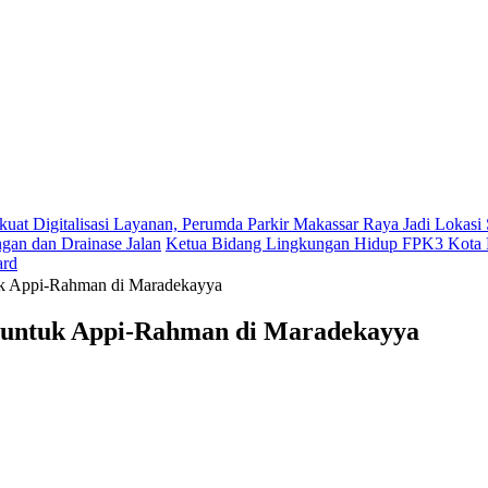
kuat Digitalisasi Layanan, Perumda Parkir Makassar Raya Jadi Lokas
gan dan Drainase Jalan
Ketua Bidang Lingkungan Hidup FPK3 Kota M
ard
uk Appi-Rahman di Maradekayya
n untuk Appi-Rahman di Maradekayya