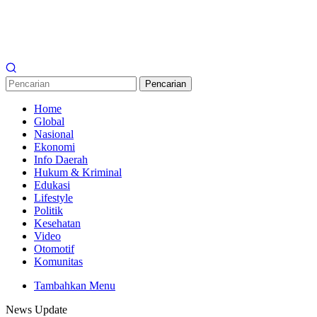
Pencarian
Home
Global
Nasional
Ekonomi
Info Daerah
Hukum & Kriminal
Edukasi
Lifestyle
Politik
Kesehatan
Video
Otomotif
Komunitas
Tambahkan Menu
News Update