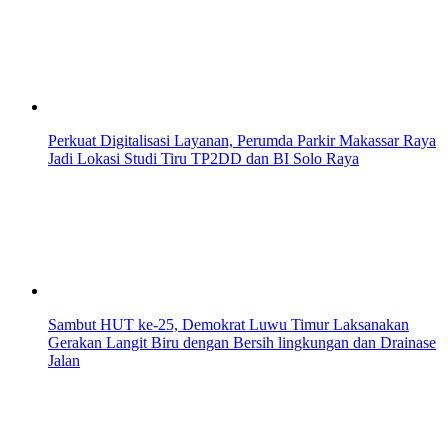
Perkuat Digitalisasi Layanan, Perumda Parkir Makassar Raya
Jadi Lokasi Studi Tiru TP2DD dan BI Solo Raya
Sambut HUT ke-25, Demokrat Luwu Timur Laksanakan
Gerakan Langit Biru dengan Bersih lingkungan dan Drainase
Jalan