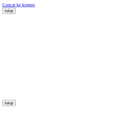
Loncat ke konten
tutup
tutup