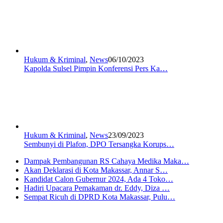
Hukum & Kriminal
,
News
06/10/2023
Kapolda Sulsel Pimpin Konferensi Pers Ka…
Hukum & Kriminal
,
News
23/09/2023
Sembunyi di Plafon, DPO Tersangka Korups…
Dampak Pembangunan RS Cahaya Medika Maka…
Akan Deklarasi di Kota Makassar, Annar S…
Kandidat Calon Gubernur 2024, Ada 4 Toko…
Hadiri Upacara Pemakaman dr. Eddy, Diza …
Sempat Ricuh di DPRD Kota Makassar, Pulu…