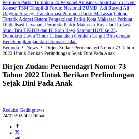
Perumda Parkir Turunkan 20 Personel Antisipasi Jukir Liar di Event
Konser TSM
Tampil di Forum Nasional BUMD, Adi Rasyid Ali
Ungkap Strategi Transformasi Perumda Parkir Makassar
Palopo
Tertarik Adopsi Sistem Pengelolaan Parkir Kota Makassar
Perkuat
Digitalisasi Layanan, Perumda Parkir Makassar Raya Jadi Lokasi
Studi Tiru TP2DD dan BI Solo Raya
Sambut HUT ke-25,
Demokrat Luwu Timur Laksanakan Gerakan Langit Biru dengan
Bersih lingkungan dan Drainase Jalan
Beranda
News
Dirjen Zudan: Permendagri Nomor 73 Tahun
2022 Untuk Berikan Perlindungan Sejak Dini Pada Anak
Dirjen Zudan: Permendagri Nomor 73
Tahun 2022 Untuk Berikan Perlindungan
Sejak Dini Pada Anak
Redaksi Gadingnews
24/05/2022
42 Dilihat