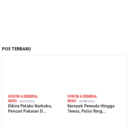
POS TERBARU
HUKUM & KRIMINAL
,
HUKUM & KRIMINAL
,
NEWS
06/11/2024
NEWS
19/08/2024
Dikira Pelaku Narkoba,
Keroyok Pemuda Hingga
Pencuri Pakaian D…
Tewas, Polisi Ring…