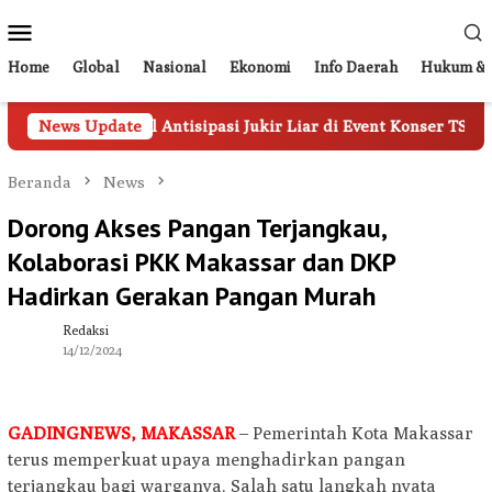
Loncat
Menu
ke
Mobile
konten
Home
Global
Nasional
Ekonomi
Info Daerah
Hukum & 
20 Personel Antisipasi Jukir Liar di Event Konser TSM
News Update
Beranda
News
Dorong Akses Pangan Terjangkau,
Kolaborasi PKK Makassar dan DKP
Hadirkan Gerakan Pangan Murah
Redaksi
14/12/2024
GADINGNEWS, MAKASSAR
– Pemerintah Kota Makassar
terus memperkuat upaya menghadirkan pangan
terjangkau bagi warganya. Salah satu langkah nyata