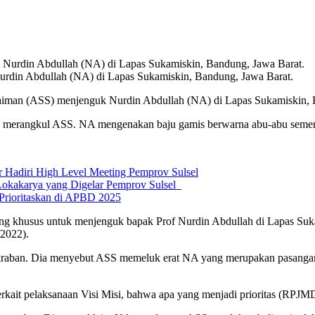
rdin Abdullah (NA) di Lapas Sukamiskin, Bandung, Jawa Barat.
aiman (ASS) menjenguk Nurdin Abdullah (NA) di Lapas Sukamiskin, B
ak merangkul ASS. NA mengenakan baju gamis berwarna abu-abu seme
 Hadiri High Level Meeting Pemprov Sulsel
Lokakarya yang Digelar Pemprov Sulsel
 Prioritaskan di APBD 2025
ng khusus untuk menjenguk bapak Prof Nurdin Abdullah di Lapas Suk
/2022).
raban. Dia menyebut ASS memeluk erat NA yang merupakan pasangannya
it pelaksanaan Visi Misi, bahwa apa yang menjadi prioritas (RPJMD 2