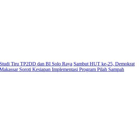
i Studi Tiru TP2DD dan BI Solo Raya
Sambut HUT ke-25, Demokrat
akassar Soroti Kesiapan Implementasi Program Pilah Sampah