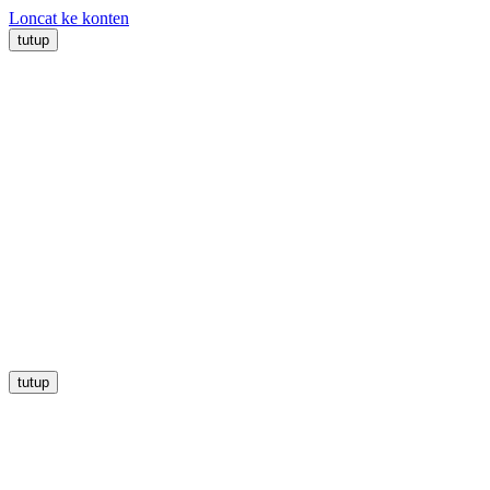
Loncat ke konten
tutup
tutup