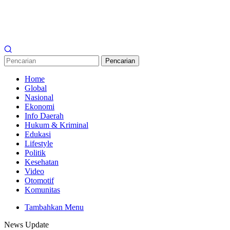
Pencarian
Home
Global
Nasional
Ekonomi
Info Daerah
Hukum & Kriminal
Edukasi
Lifestyle
Politik
Kesehatan
Video
Otomotif
Komunitas
Tambahkan Menu
News Update