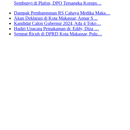
Sembunyi di Plafon, DPO Tersangka Korups…
Dampak Pembangunan RS Cahaya Medika Maka…
Akan Deklarasi di Kota Makassar, Annar S…
Kandidat Calon Gubernur 2024, Ada 4 Toko…
Hadiri Upacara Pemakaman dr. Eddy, Diza …
Sempat Ricuh di DPRD Kota Makassar, Pulu…