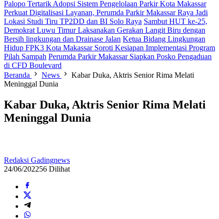
Palopo Tertarik Adopsi Sistem Pengelolaan Parkir Kota Makassar
Perkuat Digitalisasi Layanan, Perumda Parkir Makassar Raya Jadi
Lokasi Studi Tiru TP2DD dan BI Solo Raya
Sambut HUT ke-25,
Demokrat Luwu Timur Laksanakan Gerakan Langit Biru dengan
Bersih lingkungan dan Drainase Jalan
Ketua Bidang Lingkungan
Hidup FPK3 Kota Makassar Soroti Kesiapan Implementasi Program
Pilah Sampah
Perumda Parkir Makassar Siapkan Posko Pengaduan
di CFD Boulevard
Beranda
News
Kabar Duka, Aktris Senior Rima Melati
Meninggal Dunia
Kabar Duka, Aktris Senior Rima Melati
Meninggal Dunia
Redaksi Gadingnews
24/06/2022
56 Dilihat