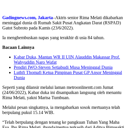
Gadingnews.com, Jakarta
–Aktris senior Rima Melati dikabarkan
meninggal dunia di Rumah Sakit Pusat Angkatan Darat (RSPAD)
Gatot Subroto pada Kamis (23/6/2022).
Ia menghembuskan napas yang terakhir di usia 84 tahun.
Bacaan Lainnya
Kabar Duka, Mantan WR II UIN Alauddin Makassar Prof.
Wahyuddin Naro Wafat
Pendiri IWO-Steven Setiabudi Musa Meninggal Dunia
Luthfi Thomafi Ketua Pimpinan Pusat GP Ansor Meninggal
Dunia
Seperti yang dilansir melalui laman metroonlinentt.com Jumat
(24/06/2022), Kabar duka ini disampaikan langsung oleh menantu
Rima Melati, yakni Marisa Tumbuan.
Melalui pesan singkatnya, ia mengabarkan sosok mertuanya telah
berpulang pukul 15.14 WIB.
“Telah berpulang dengan tenang ke pangkuan Tuhan Yang Maha
Esa, Ibu Rima Melati, ibunda/mertua terkasih dari Aditya Bimasakti