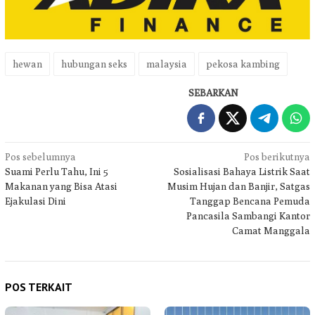
hewan
hubungan seks
malaysia
pekosa kambing
SEBARKAN
Navigasi
Pos sebelumnya
Pos berikutnya
Suami Perlu Tahu, Ini 5
Sosialisasi Bahaya Listrik Saat
pos
Makanan yang Bisa Atasi
Musim Hujan dan Banjir, Satgas
Ejakulasi Dini
Tanggap Bencana Pemuda
Pancasila Sambangi Kantor
Camat Manggala
POS TERKAIT