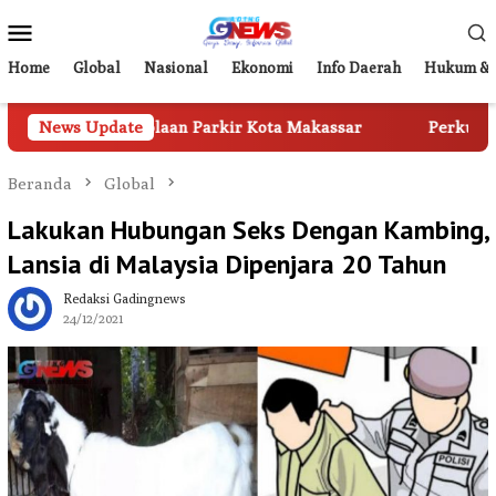
Loncat
Menu
ke
Mobile
konten
Home
Global
Nasional
Ekonomi
Info Daerah
Hukum & 
ngelolaan Parkir Kota Makassar
News Update
Perkuat Digitalisasi La
Beranda
Global
Lakukan Hubungan Seks Dengan Kambing,
Lansia di Malaysia Dipenjara 20 Tahun
Redaksi Gadingnews
24/12/2021