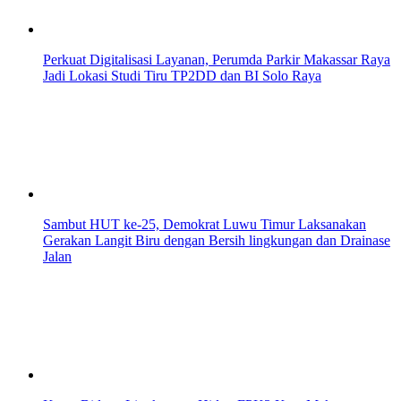
Perkuat Digitalisasi Layanan, Perumda Parkir Makassar Raya
Jadi Lokasi Studi Tiru TP2DD dan BI Solo Raya
Sambut HUT ke-25, Demokrat Luwu Timur Laksanakan
Gerakan Langit Biru dengan Bersih lingkungan dan Drainase
Jalan