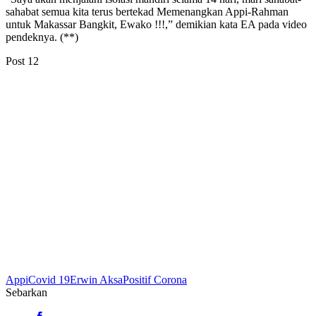
sahabat semua kita terus bertekad Memenangkan Appi-Rahman
untuk Makassar Bangkit, Ewako !!!,” demikian kata EA pada video
pendeknya. (**)
Post
12
Appi
Covid 19
Erwin Aksa
Positif Corona
Sebarkan