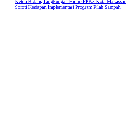
Ketua Bidang Lingkungan Hidup FPK3 Kota Makassar
Soroti Kesiapan Implementasi Program Pilah Sampah