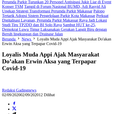
Perumda Parkir Turunkan 20 Personel Antisipasi Jukir Liar di Event
Konser TSM
Tampil di Forum Nasional BUMD, Adi Rasyid Ali
Ungkap Strategi Transformasi Perumda Parkir Makassar
Palopo
Tertarik Adopsi Sistem Pengelolaan Parkir Kota Makassar
Perkuat
Digitalisasi Layanan, Perumda Parkir Makassar Raya Jadi Lokasi
Studi Tiru TP2DD dan BI Solo Raya
Sambut HUT ke-25,
Demokrat Luwu Timur Laksanakan Gerakan Langit Biru dengan
Bersih lingkungan dan Drainase Jalan
Beranda
News
Loyalis Muda Appi Ajak Masyarakat Do'akan
Erwin Aksa yang Terpapar Covid-19
Loyalis Muda Appi Ajak Masyarakat
Do’akan Erwin Aksa yang Terpapar
Covid-19
Redaksi Gadingnews
02/09/2020
02/09/2020
12 Dilihat