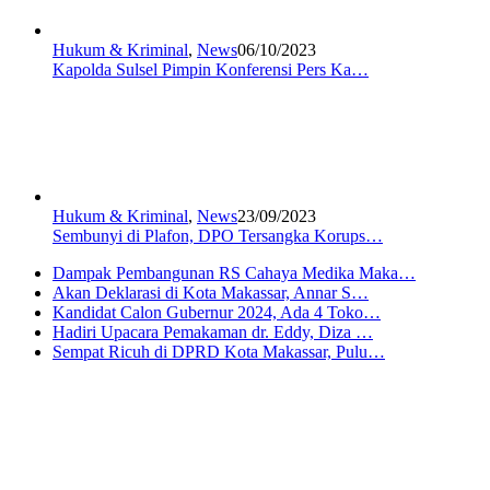
Hukum & Kriminal
,
News
06/10/2023
Kapolda Sulsel Pimpin Konferensi Pers Ka…
Hukum & Kriminal
,
News
23/09/2023
Sembunyi di Plafon, DPO Tersangka Korups…
Dampak Pembangunan RS Cahaya Medika Maka…
Akan Deklarasi di Kota Makassar, Annar S…
Kandidat Calon Gubernur 2024, Ada 4 Toko…
Hadiri Upacara Pemakaman dr. Eddy, Diza …
Sempat Ricuh di DPRD Kota Makassar, Pulu…