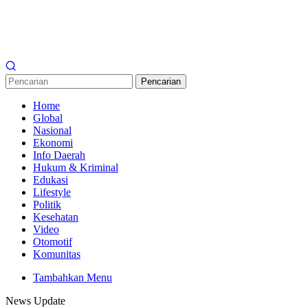
Pencarian
Home
Global
Nasional
Ekonomi
Info Daerah
Hukum & Kriminal
Edukasi
Lifestyle
Politik
Kesehatan
Video
Otomotif
Komunitas
Tambahkan Menu
News Update