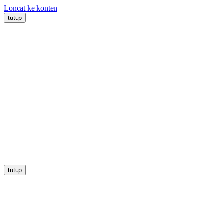
Loncat ke konten
tutup
tutup