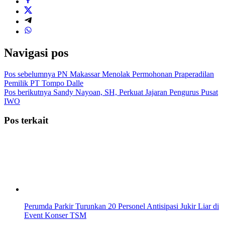
Navigasi pos
Pos sebelumnya
PN Makassar Menolak Permohonan Praperadilan
Pemilik PT Tompo Dalle
Pos berikutnya
Sandy Nayoan, SH, Perkuat Jajaran Pengurus Pusat
IWO
Pos terkait
Perumda Parkir Turunkan 20 Personel Antisipasi Jukir Liar di
Event Konser TSM