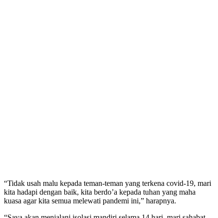
“Tidak usah malu kepada teman-teman yang terkena covid-19, mari
kita hadapi dengan baik, kita berdo’a kepada tuhan yang maha
kuasa agar kita semua melewati pandemi ini,” harapnya.
“Saya akan menjalani isolasi mandiri selama 14 hari, mari sahabat-