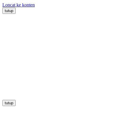
Loncat ke konten
tutup
tutup