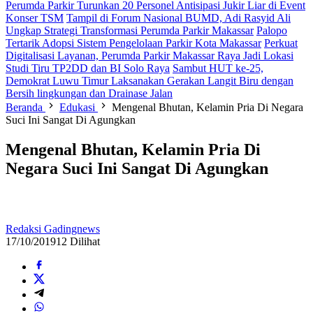
Perumda Parkir Turunkan 20 Personel Antisipasi Jukir Liar di Event
Konser TSM
Tampil di Forum Nasional BUMD, Adi Rasyid Ali
Ungkap Strategi Transformasi Perumda Parkir Makassar
Palopo
Tertarik Adopsi Sistem Pengelolaan Parkir Kota Makassar
Perkuat
Digitalisasi Layanan, Perumda Parkir Makassar Raya Jadi Lokasi
Studi Tiru TP2DD dan BI Solo Raya
Sambut HUT ke-25,
Demokrat Luwu Timur Laksanakan Gerakan Langit Biru dengan
Bersih lingkungan dan Drainase Jalan
Beranda
Edukasi
Mengenal Bhutan, Kelamin Pria Di Negara
Suci Ini Sangat Di Agungkan
Mengenal Bhutan, Kelamin Pria Di
Negara Suci Ini Sangat Di Agungkan
Redaksi Gadingnews
17/10/2019
12 Dilihat