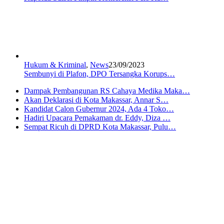
Hukum & Kriminal
,
News
23/09/2023
Sembunyi di Plafon, DPO Tersangka Korups…
Dampak Pembangunan RS Cahaya Medika Maka…
Akan Deklarasi di Kota Makassar, Annar S…
Kandidat Calon Gubernur 2024, Ada 4 Toko…
Hadiri Upacara Pemakaman dr. Eddy, Diza …
Sempat Ricuh di DPRD Kota Makassar, Pulu…