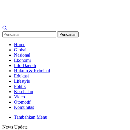
Pencarian
Home
Global
Nasional
Ekonomi
Info Daerah
Hukum & Kriminal
Edukasi
Lifestyle
Politik
Kesehatan
Video
Otomotif
Komunitas
Tambahkan Menu
News Update