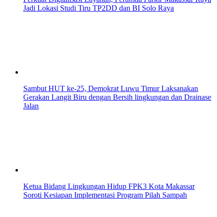
Jadi Lokasi Studi Tiru TP2DD dan BI Solo Raya
Sambut HUT ke-25, Demokrat Luwu Timur Laksanakan
Gerakan Langit Biru dengan Bersih lingkungan dan Drainase
Jalan
Ketua Bidang Lingkungan Hidup FPK3 Kota Makassar
Soroti Kesiapan Implementasi Program Pilah Sampah