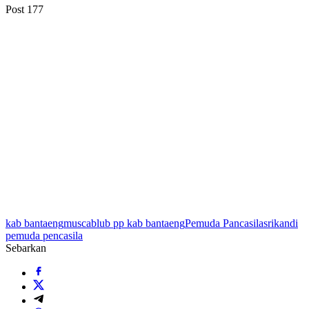
Post
177
kab bantaeng
muscablub pp kab bantaeng
Pemuda Pancasila
srikandi
pemuda pencasila
Sebarkan