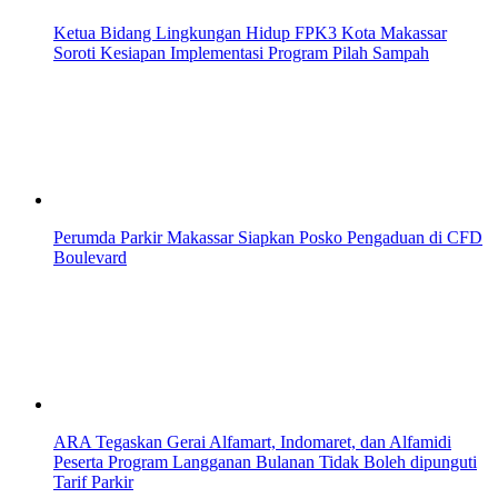
Ketua Bidang Lingkungan Hidup FPK3 Kota Makassar
Soroti Kesiapan Implementasi Program Pilah Sampah
Perumda Parkir Makassar Siapkan Posko Pengaduan di CFD
Boulevard
ARA Tegaskan Gerai Alfamart, Indomaret, dan Alfamidi
Peserta Program Langganan Bulanan Tidak Boleh dipunguti
Tarif Parkir