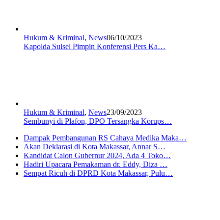
Hukum & Kriminal
,
News
06/10/2023
Kapolda Sulsel Pimpin Konferensi Pers Ka…
Hukum & Kriminal
,
News
23/09/2023
Sembunyi di Plafon, DPO Tersangka Korups…
Dampak Pembangunan RS Cahaya Medika Maka…
Akan Deklarasi di Kota Makassar, Annar S…
Kandidat Calon Gubernur 2024, Ada 4 Toko…
Hadiri Upacara Pemakaman dr. Eddy, Diza …
Sempat Ricuh di DPRD Kota Makassar, Pulu…