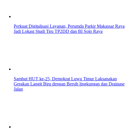
Perkuat Digitalisasi Layanan, Perumda Parkir Makassar Raya
Jadi Lokasi Studi Tiru TP2DD dan BI Solo Raya
Sambut HUT ke-25, Demokrat Luwu Timur Laksanakan
Gerakan Langit Biru dengan Bersih lingkungan dan Drainase
Jalan