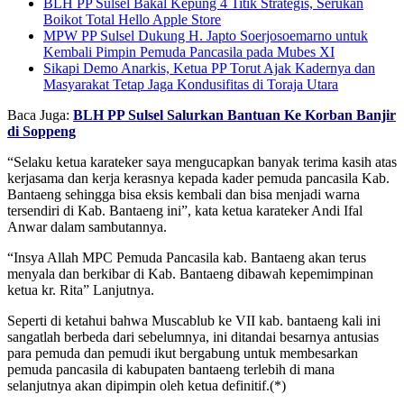
BLH PP Sulsel Bakal Kepung 4 Titik Strategis, Serukan
Boikot Total Hello Apple Store
MPW PP Sulsel Dukung H. Japto Soerjosoemarno untuk
Kembali Pimpin Pemuda Pancasila pada Mubes XI
Sikapi Demo Anarkis, Ketua PP Torut Ajak Kadernya dan
Masyarakat Tetap Jaga Kondusifitas di Toraja Utara
Baca Juga:
BLH PP Sulsel Salurkan Bantuan Ke Korban Banjir
di Soppeng
“Selaku ketua karateker saya mengucapkan banyak terima kasih atas
kerjasama dan kerja kerasnya kepada kader pemuda pancasila Kab.
Bantaeng sehingga bisa eksis kembali dan bisa menjadi warna
tersendiri di Kab. Bantaeng ini”, kata ketua karateker Andi Ifal
Anwar dalam sambutannya.
“Insya Allah MPC Pemuda Pancasila kab. Bantaeng akan terus
menyala dan berkibar di Kab. Bantaeng dibawah kepemimpinan
ketua kr. Rita” Lanjutnya.
Seperti di ketahui bahwa Muscablub ke VII kab. bantaeng kali ini
sangatlah berbeda dari sebelumnya, ini ditandai besarnya antusias
para pemuda dan pemudi ikut bergabung untuk membesarkan
pemuda pancasila di kabupaten bantaeng terlebih di mana
selanjutnya akan dipimpin oleh ketua definitif.(*)