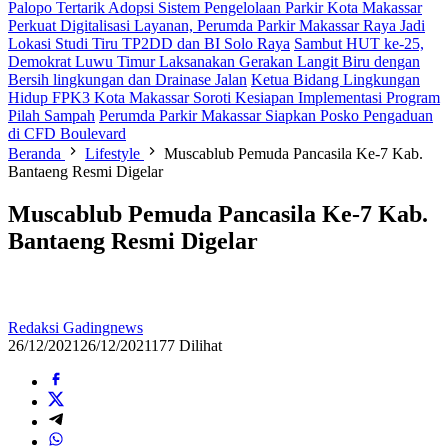
Palopo Tertarik Adopsi Sistem Pengelolaan Parkir Kota Makassar
Perkuat Digitalisasi Layanan, Perumda Parkir Makassar Raya Jadi
Lokasi Studi Tiru TP2DD dan BI Solo Raya
Sambut HUT ke-25,
Demokrat Luwu Timur Laksanakan Gerakan Langit Biru dengan
Bersih lingkungan dan Drainase Jalan
Ketua Bidang Lingkungan
Hidup FPK3 Kota Makassar Soroti Kesiapan Implementasi Program
Pilah Sampah
Perumda Parkir Makassar Siapkan Posko Pengaduan
di CFD Boulevard
Beranda
Lifestyle
Muscablub Pemuda Pancasila Ke-7 Kab.
Bantaeng Resmi Digelar
Muscablub Pemuda Pancasila Ke-7 Kab.
Bantaeng Resmi Digelar
Redaksi Gadingnews
26/12/2021
26/12/2021
177 Dilihat