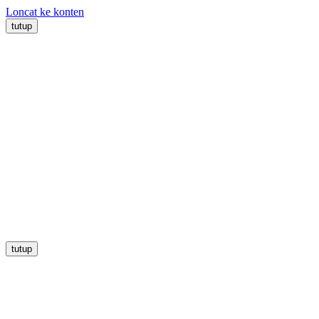
Loncat ke konten
tutup
tutup