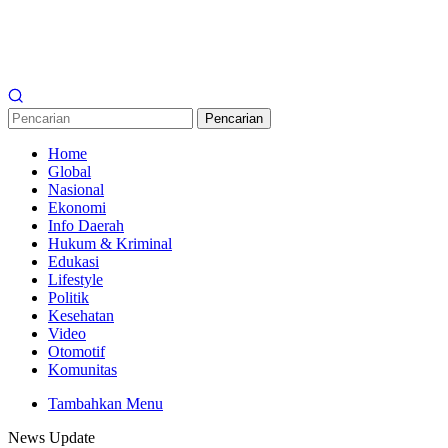
Pencarian
Home
Global
Nasional
Ekonomi
Info Daerah
Hukum & Kriminal
Edukasi
Lifestyle
Politik
Kesehatan
Video
Otomotif
Komunitas
Tambahkan Menu
News Update