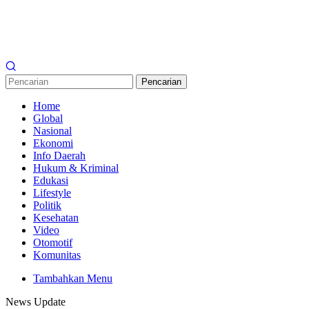
Pencarian
Home
Global
Nasional
Ekonomi
Info Daerah
Hukum & Kriminal
Edukasi
Lifestyle
Politik
Kesehatan
Video
Otomotif
Komunitas
Tambahkan Menu
News Update