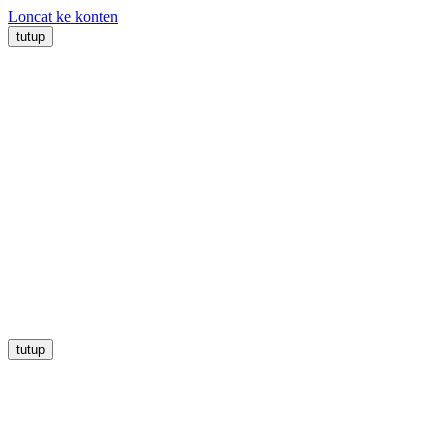
Loncat ke konten
tutup
tutup