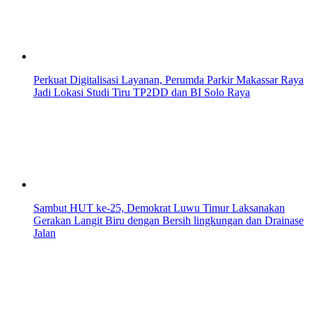
Perkuat Digitalisasi Layanan, Perumda Parkir Makassar Raya
Jadi Lokasi Studi Tiru TP2DD dan BI Solo Raya
Sambut HUT ke-25, Demokrat Luwu Timur Laksanakan
Gerakan Langit Biru dengan Bersih lingkungan dan Drainase
Jalan