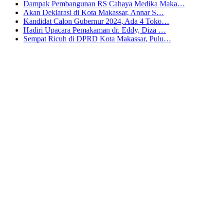
Dampak Pembangunan RS Cahaya Medika Maka…
Akan Deklarasi di Kota Makassar, Annar S…
Kandidat Calon Gubernur 2024, Ada 4 Toko…
Hadiri Upacara Pemakaman dr. Eddy, Diza …
Sempat Ricuh di DPRD Kota Makassar, Pulu…