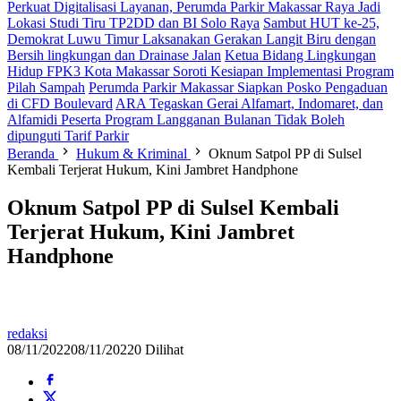
Perkuat Digitalisasi Layanan, Perumda Parkir Makassar Raya Jadi
Lokasi Studi Tiru TP2DD dan BI Solo Raya
Sambut HUT ke-25,
Demokrat Luwu Timur Laksanakan Gerakan Langit Biru dengan
Bersih lingkungan dan Drainase Jalan
Ketua Bidang Lingkungan
Hidup FPK3 Kota Makassar Soroti Kesiapan Implementasi Program
Pilah Sampah
Perumda Parkir Makassar Siapkan Posko Pengaduan
di CFD Boulevard
ARA Tegaskan Gerai Alfamart, Indomaret, dan
Alfamidi Peserta Program Langganan Bulanan Tidak Boleh
dipunguti Tarif Parkir
Beranda
Hukum & Kriminal
Oknum Satpol PP di Sulsel
Kembali Terjerat Hukum, Kini Jambret Handphone
Oknum Satpol PP di Sulsel Kembali
Terjerat Hukum, Kini Jambret
Handphone
redaksi
08/11/2022
08/11/2022
0 Dilihat