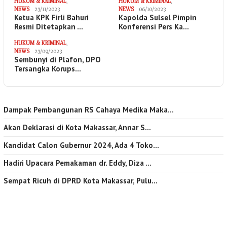
HUKUM & KRIMINAL
,
HUKUM & KRIMINAL
,
NEWS
23/11/2023
NEWS
06/10/2023
Ketua KPK Firli Bahuri
Kapolda Sulsel Pimpin
Resmi Ditetapkan …
Konferensi Pers Ka…
HUKUM & KRIMINAL
,
NEWS
23/09/2023
Sembunyi di Plafon, DPO
Tersangka Korups…
Dampak Pembangunan RS Cahaya Medika Maka…
Akan Deklarasi di Kota Makassar, Annar S…
Kandidat Calon Gubernur 2024, Ada 4 Toko…
Hadiri Upacara Pemakaman dr. Eddy, Diza …
Sempat Ricuh di DPRD Kota Makassar, Pulu…