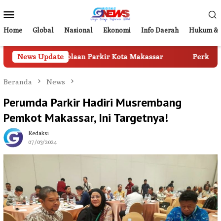
Loncat
Menu
ke
Mobile
konten
Home
Global
Nasional
Ekonomi
Info Daerah
Hukum & 
m Pengelolaan Parkir Kota Makassar
News Update
Perkuat Digitalisas
Beranda
News
Perumda Parkir Hadiri Musrembang
Pemkot Makassar, Ini Targetnya!
Redaksi
07/03/2024