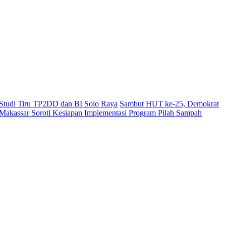
i Studi Tiru TP2DD dan BI Solo Raya
Sambut HUT ke-25, Demokrat
akassar Soroti Kesiapan Implementasi Program Pilah Sampah