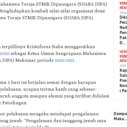
KRIM
ahasiswa Toraja STMIK Dipanegara (SUARA DIPA)
NEW
enghidupkan kembali nilai-nilai organisasi demi
2024
Dik
wa Toraja STMIK Dipanegara (SUARA DIPA)
Pel
Nar
Pen
Pak
D…
 terpilihnya Kristoforus Siaba menggantikan
HUK
-2020
sebagai Ketua Umum Sangrapuan Mahasiswa
KRIM
 DIPA) Makassar periode
2020-2021
.
NEW
2023
Kap
Sul
Pim
ma 3 hari ini berjalan sesuai dengan harapan
Kon
 pelaksana, ucapan terima kasih yang sebesar-
i P
uruh anggota maupun alumni yang terlibat didalam
ik Patodingan.
Dampa
nator pelaksana mengaku mendapat pengalaman
Maka
ng jawab. “Pengalaman dan tanggung jawab saya