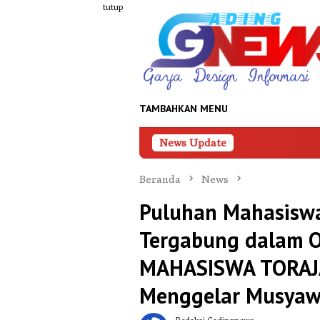
Loncat
tutup
ke
konten
TAMBAHKAN MENU
News Update
Palopo Ter
Beranda
News
Puluhan Mahasisw
Tergabung dalam 
MAHASISWA TORAJ
Menggelar Musyaw