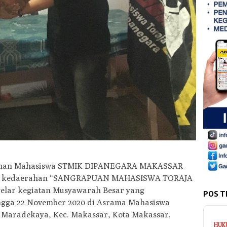
uhan Mahasiswa STMIK DIPANEGARA MAKASSAR
asi kedaerahan “SANGRAPUAN MAHASISWA TORAJA
lar kegiatan Musyawarah Besar yang
POS T
ingga 22 November 2020 di Asrama Mahasiswa
el. Maradekaya, Kec. Makassar, Kota Makassar.
HUK