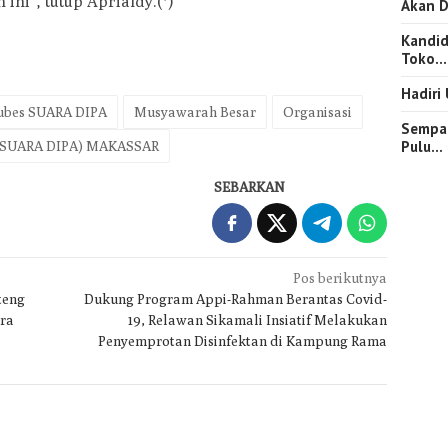
ini”, tutup Aprialdy.(*)
Akan D
Kandid
Toko…
Hadiri
bes SUARA DIPA
Musyawarah Besar
Organisasi
Sempat
Pulu…
SUARA DIPA) MAKASSAR
SEBARKAN
Pos berikutnya
teng
Dukung Program Appi-Rahman Berantas Covid-
ira
19, Relawan Sikamali Insiatif Melakukan
Penyemprotan Disinfektan di Kampung Rama