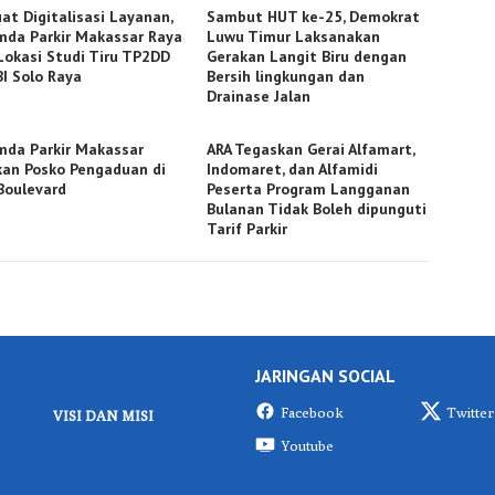
at Digitalisasi Layanan,
Sambut HUT ke-25, Demokrat
mda Parkir Makassar Raya
Luwu Timur Laksanakan
 Lokasi Studi Tiru TP2DD
Gerakan Langit Biru dengan
BI Solo Raya
Bersih lingkungan dan
Drainase Jalan
mda Parkir Makassar
ARA Tegaskan Gerai Alfamart,
kan Posko Pengaduan di
Indomaret, dan Alfamidi
Boulevard
Peserta Program Langganan
Bulanan Tidak Boleh dipunguti
Tarif Parkir
JARINGAN SOCIAL
Facebook
Twitter
VISI DAN MISI
Youtube