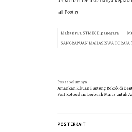
dapat dari terlaksananya kegiatan 
Post
13
Mahasiswa STMIK Dipanegara
Mu
SANGRAPUAN MAHASISWA TORAJA (
Navigasi
Pos sebelumnya
Amankan Ribuan Puntung Rokok di Ben
pos
Fort Rotterdam Berbuah Manis untuk A
POS TERKAIT