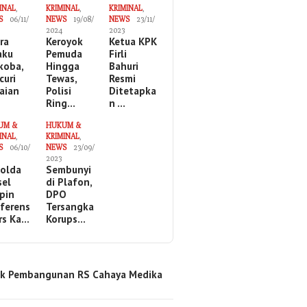
INAL
,
KRIMINAL
,
KRIMINAL
,
S
06/11/
NEWS
19/08/
NEWS
23/11/
2024
2023
ira
Keroyok
Ketua KPK
aku
Pemuda
Firli
koba,
Hingga
Bahuri
curi
Tewas,
Resmi
aian
Polisi
Ditetapka
Ring…
n …
UM &
HUKUM &
INAL
,
KRIMINAL
,
S
06/10/
NEWS
23/09/
2023
olda
Sembunyi
sel
di Plafon,
pin
DPO
ferens
Tersangka
ers Ka…
Korups…
k Pembangunan RS Cahaya Medika
…