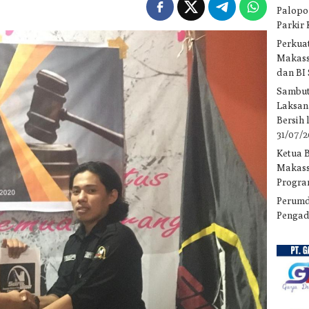
Palopo
Parkir
Perkuat
Makass
dan BI
Sambut
Laksan
Bersih
31/07/
Ketua 
Makass
Progra
Perumd
Pengad