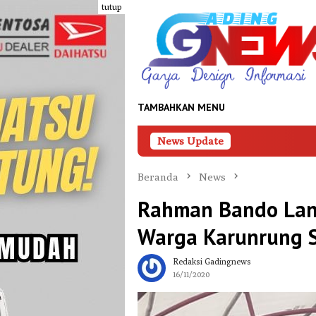
Loncat
tutup
ke
konten
TAMBAHKAN MENU
News Update
Palopo Tertarik Adopsi Siste
Beranda
News
Rahman Bando Lanju
Warga Karunrung S
Redaksi Gadingnews
16/11/2020