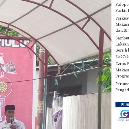
Palopo
Parkir
Perkuat
Makass
dan BI
Sambut
Laksan
Bersih
31/07/
Ketua 
Makass
Progra
Perumd
Pengad