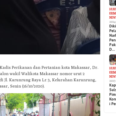
HUK
KRIM
NEW
2024
Dik
Pel
Nar
Pen
Pak
D…
Kadis Perikanan dan Pertanian kota Makassar, Dr.
HUK
KRIM
alon wakil Walikota Makassar nomor urut 2
NEW
di Jl. Karunrung Raya Lr.3, Kelurahan Karunrung,
2023
Kap
ar, Senin (16/10/2020).
Sul
Pim
Kon
i P