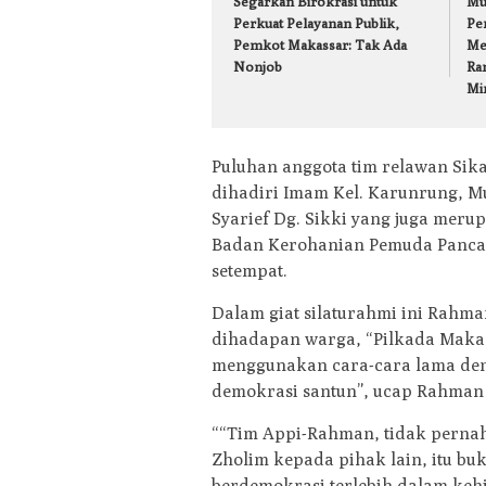
Segarkan Birokrasi untuk
Mu
Perkuat Pelayanan Publik,
Per
Pemkot Makassar: Tak Ada
Me
Nonjob
Ra
Mi
Puluhan anggota tim relawan Sikam
dihadiri Imam Kel. Karunrung, 
Syarief Dg. Sikki yang juga mer
Badan Kerohanian Pemuda Pancasi
setempat.
Dalam giat silaturahmi ini Rahm
dihadapan warga, “Pilkada Makas
menggunakan cara-cara lama den
demokrasi santun”, ucap Rahman
““Tim Appi-Rahman, tidak pernah
Zholim kepada pihak lain, itu b
berdemokrasi terlebih dalam kehi