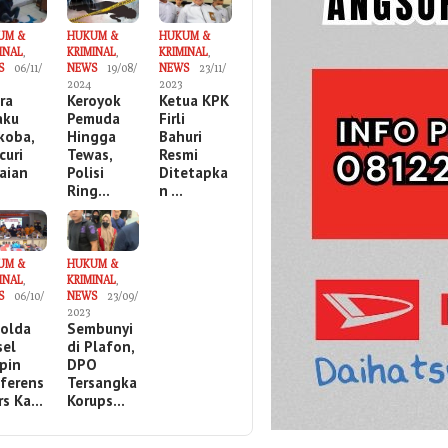
UM &
HUKUM &
HUKUM &
INAL
,
KRIMINAL
,
KRIMINAL
,
S
06/11/
NEWS
19/08/
NEWS
23/11/
2024
2023
ira
Keroyok
Ketua KPK
aku
Pemuda
Firli
koba,
Hingga
Bahuri
curi
Tewas,
Resmi
aian
Polisi
Ditetapka
Ring…
n …
UM &
HUKUM &
INAL
,
KRIMINAL
,
S
06/10/
NEWS
23/09/
2023
olda
Sembunyi
sel
di Plafon,
pin
DPO
ferens
Tersangka
ers Ka…
Korups…