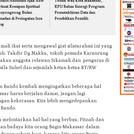
nafri Arifuddin Ajak ASN
Temui Wali Kota Makassar,
kuat Kesiapan Spiritual
KPU Bahas Sinergi Program
nyongsong Bulan
Pemutakhiran Data dan
madan di Peringatan Isra
Pendidikan Pemilih
raj
ali ikut serta mengawal giat silaturahmi ini yang
Muh. Takdir Dg.Nakku, tokoh pemuda Karunrung
upakan anggota relawan Sikamali dan pengurus di
la Sulsel dan sejumlah ketua-ketua RT/RW
an Bando kembali mengingatkan beberapa hal
sar harus berjalan damai, jangan lagi
gan kekerasan. Kita lebih mengedepankan
 Bando.
 melontarkan hal-hal yang berbau, Fitnah dan
ukan budaya kita orang Bugis-Makassar dalam
dupan sehari-hari, karena kita orang Bugis