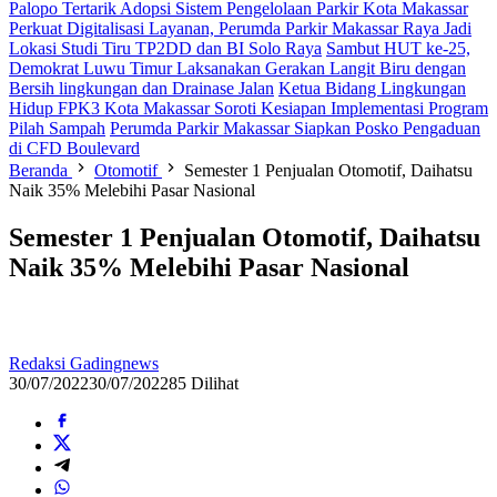
Palopo Tertarik Adopsi Sistem Pengelolaan Parkir Kota Makassar
Perkuat Digitalisasi Layanan, Perumda Parkir Makassar Raya Jadi
Lokasi Studi Tiru TP2DD dan BI Solo Raya
Sambut HUT ke-25,
Demokrat Luwu Timur Laksanakan Gerakan Langit Biru dengan
Bersih lingkungan dan Drainase Jalan
Ketua Bidang Lingkungan
Hidup FPK3 Kota Makassar Soroti Kesiapan Implementasi Program
Pilah Sampah
Perumda Parkir Makassar Siapkan Posko Pengaduan
di CFD Boulevard
Beranda
Otomotif
Semester 1 Penjualan Otomotif, Daihatsu
Naik 35% Melebihi Pasar Nasional
Semester 1 Penjualan Otomotif, Daihatsu
Naik 35% Melebihi Pasar Nasional
Redaksi Gadingnews
30/07/2022
30/07/2022
85 Dilihat