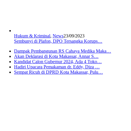
Hukum & Kriminal
,
News
23/09/2023
Sembunyi di Plafon, DPO Tersangka Korups…
Dampak Pembangunan RS Cahaya Medika Maka…
Akan Deklarasi di Kota Makassar, Annar S…
Kandidat Calon Gubernur 2024, Ada 4 Toko…
Hadiri Upacara Pemakaman dr. Eddy, Diza …
Sempat Ricuh di DPRD Kota Makassar, Pulu…