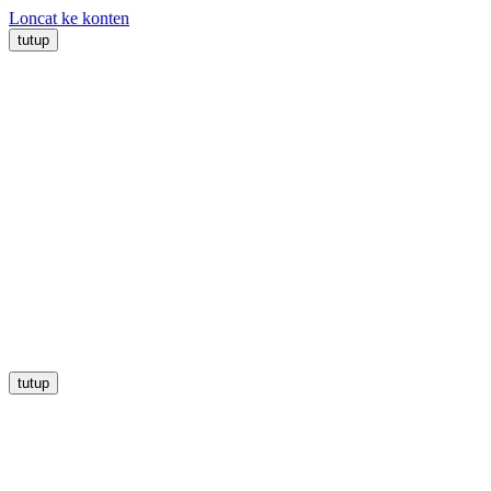
Loncat ke konten
tutup
tutup