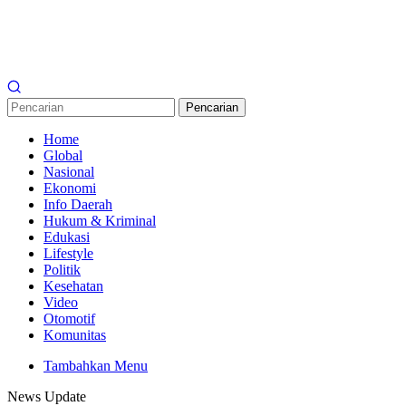
Pencarian
Home
Global
Nasional
Ekonomi
Info Daerah
Hukum & Kriminal
Edukasi
Lifestyle
Politik
Kesehatan
Video
Otomotif
Komunitas
Tambahkan Menu
News Update