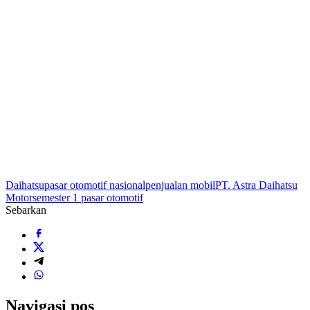
Daihatsu
pasar otomotif nasional
penjualan mobil
PT. Astra Daihatsu
Motor
semester 1 pasar otomotif
Sebarkan
Navigasi pos