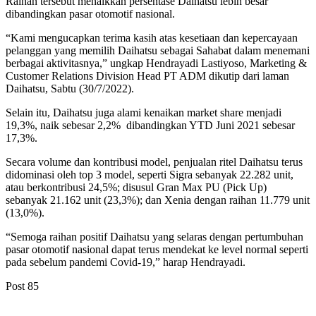
Raihan tersebut menaikkan persentase Daihatsu lebih besar
dibandingkan pasar otomotif nasional.
“Kami mengucapkan terima kasih atas kesetiaan dan kepercayaan
pelanggan yang memilih Daihatsu sebagai Sahabat dalam menemani
berbagai aktivitasnya,” ungkap Hendrayadi Lastiyoso, Marketing &
Customer Relations Division Head PT ADM dikutip dari laman
Daihatsu, Sabtu (30/7/2022).
Selain itu, Daihatsu juga alami kenaikan market share menjadi
19,3%, naik sebesar 2,2% dibandingkan YTD Juni 2021 sebesar
17,3%.
Secara volume dan kontribusi model, penjualan ritel Daihatsu terus
didominasi oleh top 3 model, seperti Sigra sebanyak 22.282 unit,
atau berkontribusi 24,5%; disusul Gran Max PU (Pick Up)
sebanyak 21.162 unit (23,3%); dan Xenia dengan raihan 11.779 unit
(13,0%).
“Semoga raihan positif Daihatsu yang selaras dengan pertumbuhan
pasar otomotif nasional dapat terus mendekat ke level normal seperti
pada sebelum pandemi Covid-19,” harap Hendrayadi.
Post
85