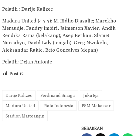
Pelatih : Darije Kalizec
Madura United (4-3-3): M. Ridho Djazulie; Marckho
Meraudje, Fandry Imbiri, Jaimerson Xavier, Andik
Rendika Rama (belakang); Asep Berlian, Slamet
Nurcahyo, David Laly (tengah); Greg Nwokolo,
Aleksandar Rakic, Beto Goncalves (depan)
Pelatih: Dejan Antonic
Post
12
Darije Kalizec
Ferdinand Sinaga
Juku Eja
Madura United
Piala Indonesia
PSM Makassar
Stadion Mattoangin
SEBARKAN