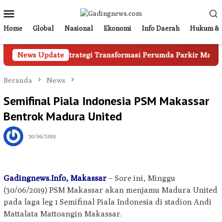
Loncat
Menu
ke
Mobile
konten
Home
Global
Nasional
Ekonomi
Info Daerah
Hukum & 
d Ali Ungkap Strategi Transformasi Perumda Parkir Makassar
News Update
Beranda
News
Semifinal Piala Indonesia PSM Makassar
Bentrok Madura United
30/06/2019
Gadingnews.Info, Makassar
– Sore ini, Minggu
(30/06/2019) PSM Makassar akan menjamu Madura United
pada laga leg 1 Semifinal Piala Indonesia di stadion Andi
Mattalata Mattoangin Makassar.