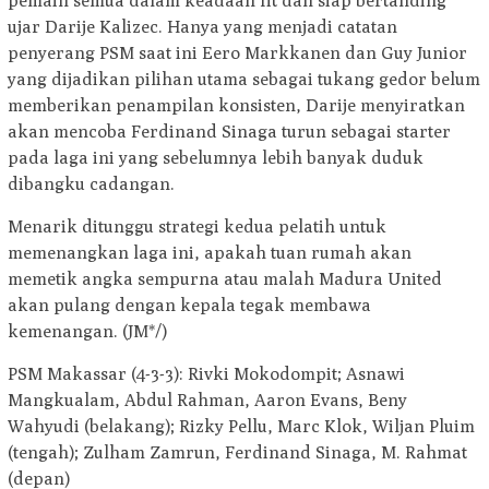
pemain semua dalam keadaan fit dan siap bertanding
ujar Darije Kalizec. Hanya yang menjadi catatan
penyerang PSM saat ini Eero Markkanen dan Guy Junior
yang dijadikan pilihan utama sebagai tukang gedor belum
memberikan penampilan konsisten, Darije menyiratkan
akan mencoba Ferdinand Sinaga turun sebagai starter
pada laga ini yang sebelumnya lebih banyak duduk
dibangku cadangan.
Menarik ditunggu strategi kedua pelatih untuk
memenangkan laga ini, apakah tuan rumah akan
memetik angka sempurna atau malah Madura United
akan pulang dengan kepala tegak membawa
kemenangan. (JM*/)
PSM Makassar (4-3-3): Rivki Mokodompit; Asnawi
Mangkualam, Abdul Rahman, Aaron Evans, Beny
Wahyudi (belakang); Rizky Pellu, Marc Klok, Wiljan Pluim
(tengah); Zulham Zamrun, Ferdinand Sinaga, M. Rahmat
(depan)