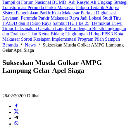
Tampil di Forum Nasional BUMD, Adi Rasyid Ali Ungkap Strategi
Transformasi Perumda Parkir Makassar
Palopo Tertarik Adopsi
Sistem Pengelolaan Parkir Kota Makassar
Perkuat Digitalisasi
Layanan, Perumda Parkir Makassar Raya Jadi Lokasi Studi Tiru
TP2DD dan BI Solo Raya
Sambut HUT ke-25, Demokrat Luwu
Timur Laksanakan Gerakan Langit Biru dengan Bersih lingkungan
dan Drainase Jalan
Ketua Bidang Lingkungan Hidup FPK3 Kota
Makassar Soroti Kesiapan Implementasi Program Pilah Sampah
Beranda
News
Sukseskan Musda Golkar AMPG Lampung
Gelar Apel Siaga
Sukseskan Musda Golkar AMPG
Lampung Gelar Apel Siaga
26/02/2020
9 Dilihat