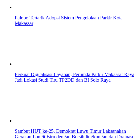
Palopo Tertarik Adopsi Sistem Pengelolaan Parkir Kota
Makassar
Perkuat Digitalisasi Layanan, Perumda Parkir Makassar Raya
Jadi Lokasi Studi Tiru TP2DD dan BI Solo Raya
Sambut HUT ke-25, Demokrat Luwu Timur Laksanakan
Gerakan Langit Biru dengan Bersih lingkungan dan Drainase