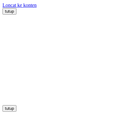
Loncat ke konten
tutup
tutup