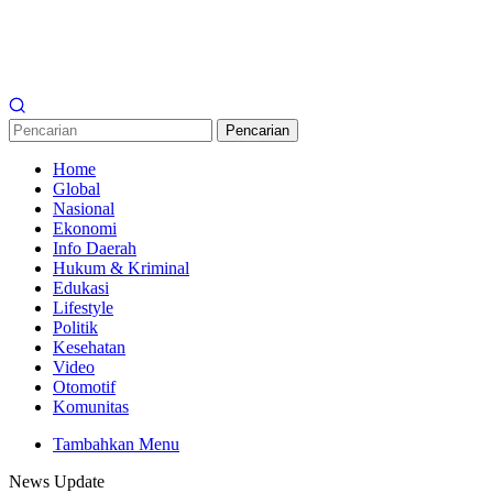
Pencarian
Home
Global
Nasional
Ekonomi
Info Daerah
Hukum & Kriminal
Edukasi
Lifestyle
Politik
Kesehatan
Video
Otomotif
Komunitas
Tambahkan Menu
News Update