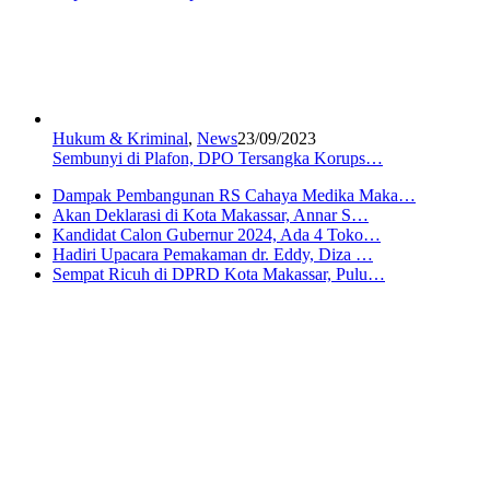
Hukum & Kriminal
,
News
23/09/2023
Sembunyi di Plafon, DPO Tersangka Korups…
Dampak Pembangunan RS Cahaya Medika Maka…
Akan Deklarasi di Kota Makassar, Annar S…
Kandidat Calon Gubernur 2024, Ada 4 Toko…
Hadiri Upacara Pemakaman dr. Eddy, Diza …
Sempat Ricuh di DPRD Kota Makassar, Pulu…