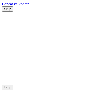
Loncat ke konten
tutup
tutup