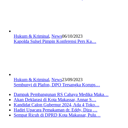
Hukum & Kriminal
,
News
06/10/2023
Kapolda Sulsel Pimpin Konferensi Pers Ka…
Hukum & Kriminal
,
News
23/09/2023
Sembunyi di Plafon, DPO Tersangka Korups…
Dampak Pembangunan RS Cahaya Medika Maka…
Akan Deklarasi di Kota Makassar, Annar S…
Kandidat Calon Gubernur 2024, Ada 4 Toko…
Hadiri Upacara Pemakaman dr. Eddy, Diza …
Sempat Ricuh di DPRD Kota Makassar, Pulu…