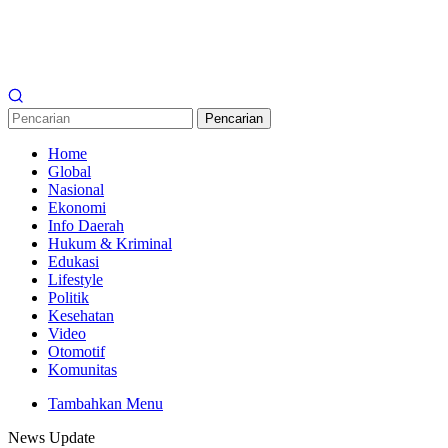
Pencarian
Home
Global
Nasional
Ekonomi
Info Daerah
Hukum & Kriminal
Edukasi
Lifestyle
Politik
Kesehatan
Video
Otomotif
Komunitas
Tambahkan Menu
News Update