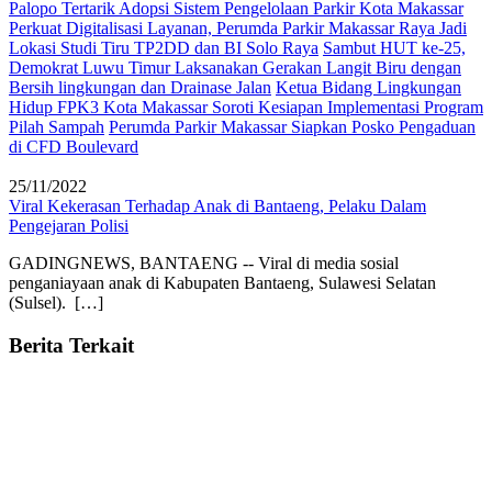
Palopo Tertarik Adopsi Sistem Pengelolaan Parkir Kota Makassar
Perkuat Digitalisasi Layanan, Perumda Parkir Makassar Raya Jadi
Lokasi Studi Tiru TP2DD dan BI Solo Raya
Sambut HUT ke-25,
Demokrat Luwu Timur Laksanakan Gerakan Langit Biru dengan
Bersih lingkungan dan Drainase Jalan
Ketua Bidang Lingkungan
Hidup FPK3 Kota Makassar Soroti Kesiapan Implementasi Program
Pilah Sampah
Perumda Parkir Makassar Siapkan Posko Pengaduan
di CFD Boulevard
25/11/2022
Viral Kekerasan Terhadap Anak di Bantaeng, Pelaku Dalam
Pengejaran Polisi
GADINGNEWS, BANTAENG -- Viral di media sosial
penganiayaan anak di Kabupaten Bantaeng, Sulawesi Selatan
(Sulsel). […]
Berita Terkait