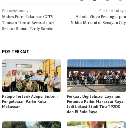
Navigasi
Pos sebelumnya
Pos berikutnya
Mabes Polri: Rekaman CCTV
Heboh, Video Penangkapan
pos
Temuan Timsus Berasal dari
Nikita Mirzani di Senayan City
Sekitar Rumah Ferdy Sambo
POS TERKAIT
Palopo Tertarik Adopsi Sistem
Perkuat Digitalisasi Layanan,
Pengelolaan Parkir Kota
Perumda Parkir Makassar Raya
Makassar
Jadi Lokasi Studi Tiru TP2DD
dan BI Solo Raya