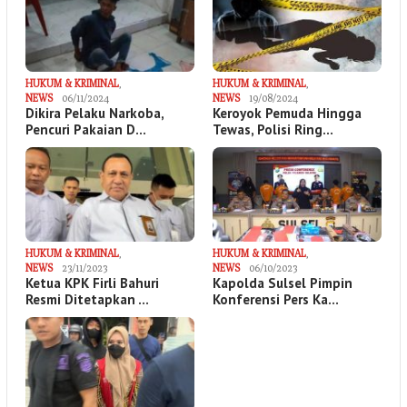
HUKUM & KRIMINAL
,
HUKUM & KRIMINAL
,
NEWS
06/11/2024
NEWS
19/08/2024
Dikira Pelaku Narkoba,
Keroyok Pemuda Hingga
Pencuri Pakaian D…
Tewas, Polisi Ring…
HUKUM & KRIMINAL
,
HUKUM & KRIMINAL
,
NEWS
23/11/2023
NEWS
06/10/2023
Ketua KPK Firli Bahuri
Kapolda Sulsel Pimpin
Resmi Ditetapkan …
Konferensi Pers Ka…