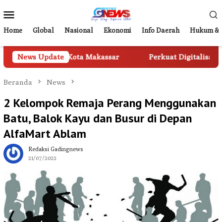
Loncat
Menu
ke
Mobile
konten
Home
Global
Nasional
Ekonomi
Info Daerah
Hukum & 
Kota Makassar
News Update
Perkuat Digitalisasi Layanan, Perumda Pa
Beranda
News
2 Kelompok Remaja Perang Menggunakan
Batu, Balok Kayu dan Busur di Depan
AlfaMart Ablam
Redaksi Gadingnews
21/07/2022