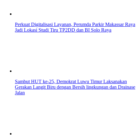
Perkuat Digitalisasi Layanan, Perumda Parkir Makassar Raya
Jadi Lokasi Studi Tiru TP2DD dan BI Solo Raya
Sambut HUT ke-25, Demokrat Luwu Timur Laksanakan
Gerakan Langit Biru dengan Bersih lingkungan dan Drainase
Jalan