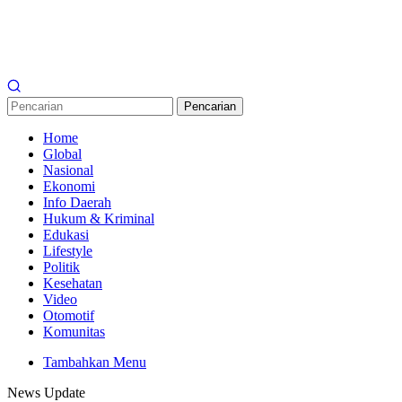
Pencarian
Home
Global
Nasional
Ekonomi
Info Daerah
Hukum & Kriminal
Edukasi
Lifestyle
Politik
Kesehatan
Video
Otomotif
Komunitas
Tambahkan Menu
News Update