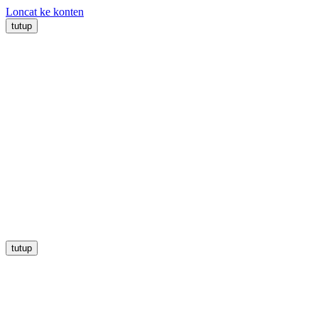
Loncat ke konten
tutup
tutup