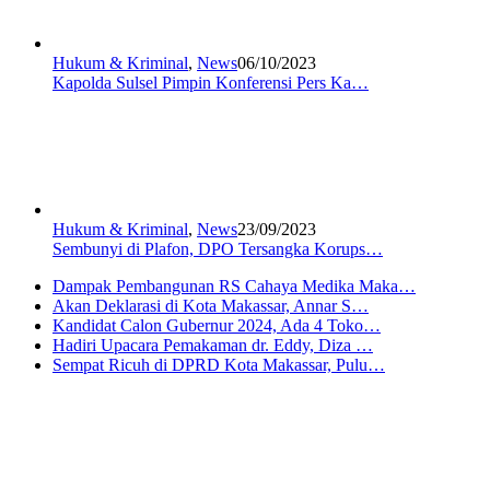
Hukum & Kriminal
,
News
06/10/2023
Kapolda Sulsel Pimpin Konferensi Pers Ka…
Hukum & Kriminal
,
News
23/09/2023
Sembunyi di Plafon, DPO Tersangka Korups…
Dampak Pembangunan RS Cahaya Medika Maka…
Akan Deklarasi di Kota Makassar, Annar S…
Kandidat Calon Gubernur 2024, Ada 4 Toko…
Hadiri Upacara Pemakaman dr. Eddy, Diza …
Sempat Ricuh di DPRD Kota Makassar, Pulu…