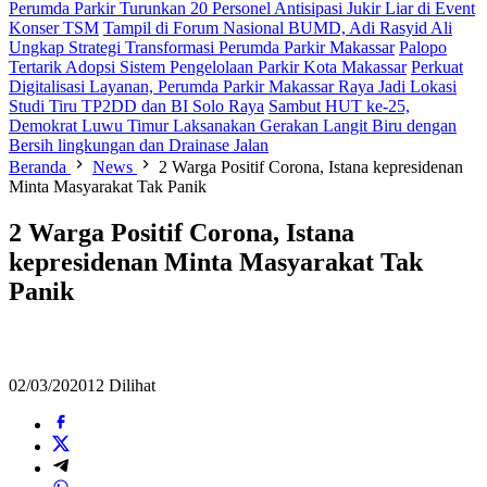
Perumda Parkir Turunkan 20 Personel Antisipasi Jukir Liar di Event
Konser TSM
Tampil di Forum Nasional BUMD, Adi Rasyid Ali
Ungkap Strategi Transformasi Perumda Parkir Makassar
Palopo
Tertarik Adopsi Sistem Pengelolaan Parkir Kota Makassar
Perkuat
Digitalisasi Layanan, Perumda Parkir Makassar Raya Jadi Lokasi
Studi Tiru TP2DD dan BI Solo Raya
Sambut HUT ke-25,
Demokrat Luwu Timur Laksanakan Gerakan Langit Biru dengan
Bersih lingkungan dan Drainase Jalan
Beranda
News
2 Warga Positif Corona, Istana kepresidenan
Minta Masyarakat Tak Panik
2 Warga Positif Corona, Istana
kepresidenan Minta Masyarakat Tak
Panik
02/03/2020
12 Dilihat