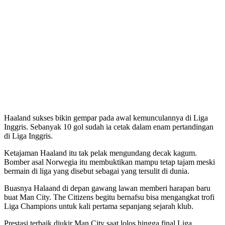
Haaland sukses bikin gempar pada awal kemunculannya di Liga
Inggris. Sebanyak 10 gol sudah ia cetak dalam enam pertandingan
di Liga Inggris.
Ketajaman Haaland itu tak pelak mengundang decak kagum.
Bomber asal Norwegia itu membuktikan mampu tetap tajam meski
bermain di liga yang disebut sebagai yang tersulit di dunia.
Buasnya Halaand di depan gawang lawan memberi harapan baru
buat Man City. The Citizens begitu bernafsu bisa mengangkat trofi
Liga Champions untuk kali pertama sepanjang sejarah klub.
Prestasi terbaik diukir Man City saat lolos hingga final Liga