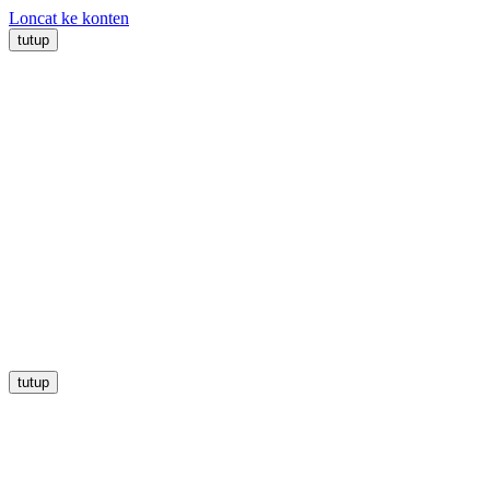
Loncat ke konten
tutup
tutup