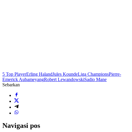
5 Top Player
Erling Haland
Jules Kounde
Liga Champions
Pierre-
Emerick Aubameyang
Robert Lewandowski
Sadio Mane
Sebarkan
Navigasi pos