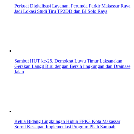
Perkuat Digitalisasi Layanan, Perumda Parkir Makassar Raya
Jadi Lokasi Studi Tiru TP2DD dan BI Solo Raya
Sambut HUT ke-25, Demokrat Luwu Timur Laksanakan
Gerakan Langit Biru dengan Bersih lingkungan dan Drainase
Jalan
Ketua Bidang Lingkungan Hidup FPK3 Kota Makassar
Soroti Kesiapan Implementasi Program Pilah Sampah