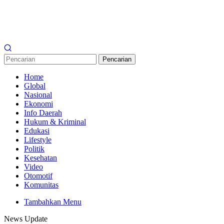
Pencarian
Home
Global
Nasional
Ekonomi
Info Daerah
Hukum & Kriminal
Edukasi
Lifestyle
Politik
Kesehatan
Video
Otomotif
Komunitas
Tambahkan Menu
News Update