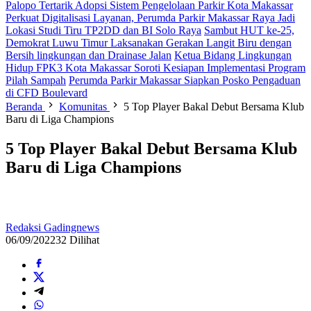
Palopo Tertarik Adopsi Sistem Pengelolaan Parkir Kota Makassar
Perkuat Digitalisasi Layanan, Perumda Parkir Makassar Raya Jadi
Lokasi Studi Tiru TP2DD dan BI Solo Raya
Sambut HUT ke-25,
Demokrat Luwu Timur Laksanakan Gerakan Langit Biru dengan
Bersih lingkungan dan Drainase Jalan
Ketua Bidang Lingkungan
Hidup FPK3 Kota Makassar Soroti Kesiapan Implementasi Program
Pilah Sampah
Perumda Parkir Makassar Siapkan Posko Pengaduan
di CFD Boulevard
Beranda
Komunitas
5 Top Player Bakal Debut Bersama Klub
Baru di Liga Champions
5 Top Player Bakal Debut Bersama Klub
Baru di Liga Champions
Redaksi Gadingnews
06/09/2022
32 Dilihat