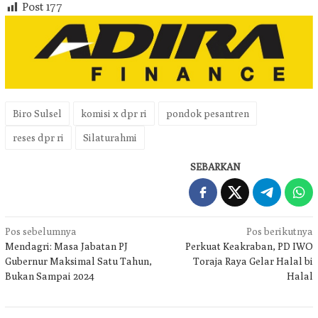
Post
177
Biro Sulsel
komisi x dpr ri
pondok pesantren
reses dpr ri
Silaturahmi
SEBARKAN
Navigasi
Pos sebelumnya
Pos berikutnya
Mendagri: Masa Jabatan PJ
Perkuat Keakraban, PD IWO
pos
Gubernur Maksimal Satu Tahun,
Toraja Raya Gelar Halal bi
Bukan Sampai 2024
Halal