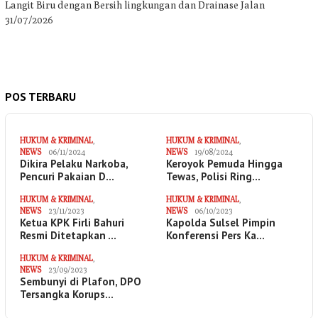
Langit Biru dengan Bersih lingkungan dan Drainase Jalan
31/07/2026
POS TERBARU
HUKUM & KRIMINAL
,
HUKUM & KRIMINAL
,
NEWS
06/11/2024
NEWS
19/08/2024
Dikira Pelaku Narkoba,
Keroyok Pemuda Hingga
Pencuri Pakaian D…
Tewas, Polisi Ring…
HUKUM & KRIMINAL
,
HUKUM & KRIMINAL
,
NEWS
23/11/2023
NEWS
06/10/2023
Ketua KPK Firli Bahuri
Kapolda Sulsel Pimpin
Resmi Ditetapkan …
Konferensi Pers Ka…
HUKUM & KRIMINAL
,
NEWS
23/09/2023
Sembunyi di Plafon, DPO
Tersangka Korups…