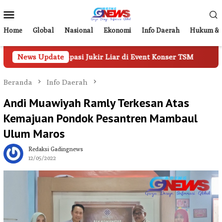
Loncat
Menu
ke
Mobile
konten
Home
Global
Nasional
Ekonomi
Info Daerah
Hukum & 
nel Antisipasi Jukir Liar di Event Konser TSM
News Update
Tampil 
Beranda
Info Daerah
Andi Muawiyah Ramly Terkesan Atas
Kemajuan Pondok Pesantren Mambaul
Ulum Maros
Redaksi Gadingnews
12/05/2022