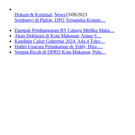
Hukum & Kriminal
,
News
23/09/2023
Sembunyi di Plafon, DPO Tersangka Korups…
Dampak Pembangunan RS Cahaya Medika Maka…
Akan Deklarasi di Kota Makassar, Annar S…
Kandidat Calon Gubernur 2024, Ada 4 Toko…
Hadiri Upacara Pemakaman dr. Eddy, Diza …
Sempat Ricuh di DPRD Kota Makassar, Pulu…