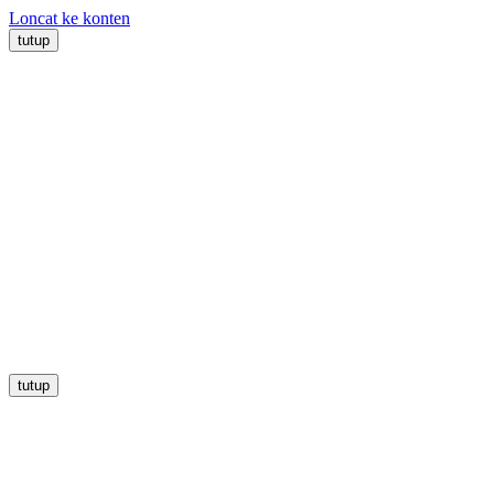
Loncat ke konten
tutup
tutup