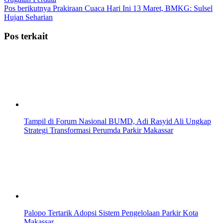
Pos berikutnya
Prakiraan Cuaca Hari Ini 13 Maret, BMKG: Sulsel
Hujan Seharian
Pos terkait
Tampil di Forum Nasional BUMD, Adi Rasyid Ali Ungkap
Strategi Transformasi Perumda Parkir Makassar
Palopo Tertarik Adopsi Sistem Pengelolaan Parkir Kota
Makassar