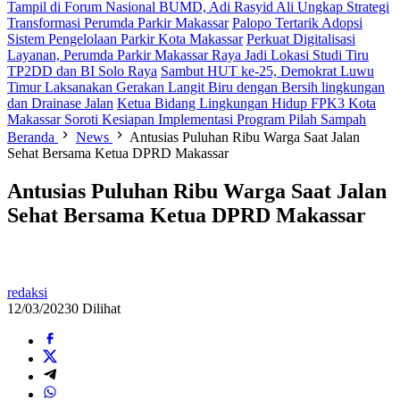
Tampil di Forum Nasional BUMD, Adi Rasyid Ali Ungkap Strategi
Transformasi Perumda Parkir Makassar
Palopo Tertarik Adopsi
Sistem Pengelolaan Parkir Kota Makassar
Perkuat Digitalisasi
Layanan, Perumda Parkir Makassar Raya Jadi Lokasi Studi Tiru
TP2DD dan BI Solo Raya
Sambut HUT ke-25, Demokrat Luwu
Timur Laksanakan Gerakan Langit Biru dengan Bersih lingkungan
dan Drainase Jalan
Ketua Bidang Lingkungan Hidup FPK3 Kota
Makassar Soroti Kesiapan Implementasi Program Pilah Sampah
Beranda
News
Antusias Puluhan Ribu Warga Saat Jalan
Sehat Bersama Ketua DPRD Makassar
Antusias Puluhan Ribu Warga Saat Jalan
Sehat Bersama Ketua DPRD Makassar
redaksi
12/03/2023
0 Dilihat