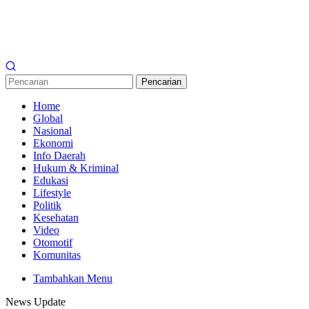
Pencarian
Home
Global
Nasional
Ekonomi
Info Daerah
Hukum & Kriminal
Edukasi
Lifestyle
Politik
Kesehatan
Video
Otomotif
Komunitas
Tambahkan Menu
News Update