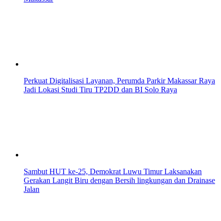
Perkuat Digitalisasi Layanan, Perumda Parkir Makassar Raya
Jadi Lokasi Studi Tiru TP2DD dan BI Solo Raya
Sambut HUT ke-25, Demokrat Luwu Timur Laksanakan
Gerakan Langit Biru dengan Bersih lingkungan dan Drainase
Jalan