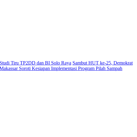
i Studi Tiru TP2DD dan BI Solo Raya
Sambut HUT ke-25, Demokrat
akassar Soroti Kesiapan Implementasi Program Pilah Sampah