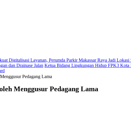
kuat Digitalisasi Layanan, Perumda Parkir Makassar Raya Jadi Lokas
gan dan Drainase Jalan
Ketua Bidang Lingkungan Hidup FPK3 Kota M
ard
eh Menggusur Pedagang Lama
k Boleh Menggusur Pedagang Lama