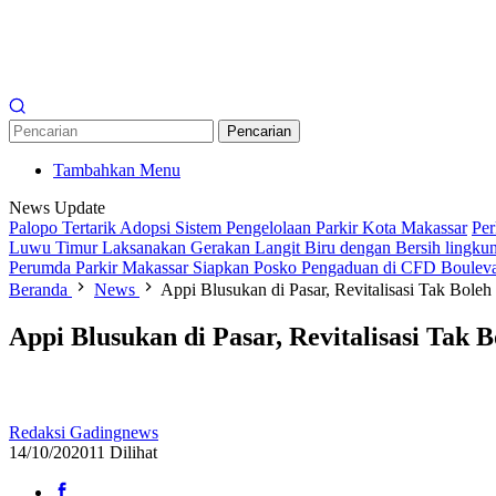
Pencarian
Tambahkan Menu
News Update
Palopo Tertarik Adopsi Sistem Pengelolaan Parkir Kota Makassar
Per
Luwu Timur Laksanakan Gerakan Langit Biru dengan Bersih lingkun
Perumda Parkir Makassar Siapkan Posko Pengaduan di CFD Boulev
Beranda
News
Appi Blusukan di Pasar, Revitalisasi Tak Bol
Appi Blusukan di Pasar, Revitalisasi Ta
Redaksi Gadingnews
14/10/2020
11 Dilihat