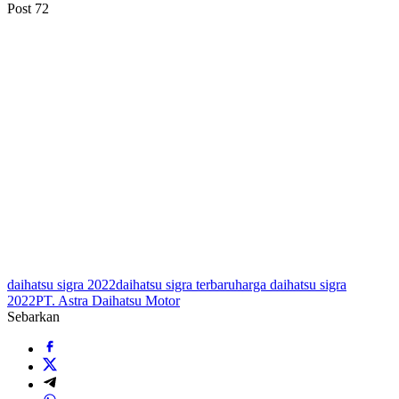
Post
72
daihatsu sigra 2022
daihatsu sigra terbaru
harga daihatsu sigra
2022
PT. Astra Daihatsu Motor
Sebarkan