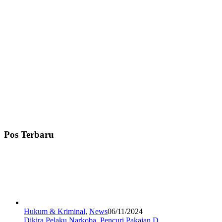
Pos Terbaru
Hukum & Kriminal
,
News
06/11/2024
Dikira Pelaku Narkoba, Pencuri Pakaian D…