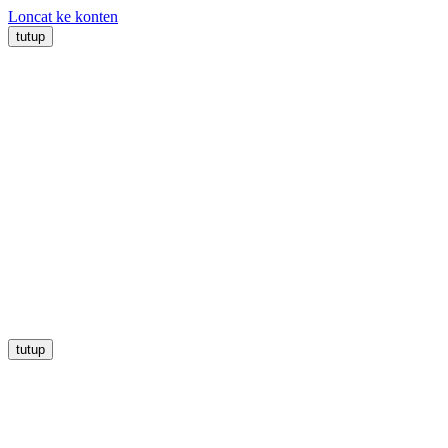
Loncat ke konten
tutup
tutup