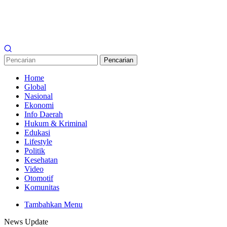
Pencarian
Home
Global
Nasional
Ekonomi
Info Daerah
Hukum & Kriminal
Edukasi
Lifestyle
Politik
Kesehatan
Video
Otomotif
Komunitas
Tambahkan Menu
News Update