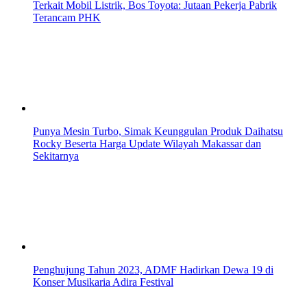
Terkait Mobil Listrik, Bos Toyota: Jutaan Pekerja Pabrik
Terancam PHK
Punya Mesin Turbo, Simak Keunggulan Produk Daihatsu
Rocky Beserta Harga Update Wilayah Makassar dan
Sekitarnya
Penghujung Tahun 2023, ADMF Hadirkan Dewa 19 di
Konser Musikaria Adira Festival