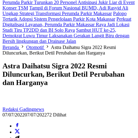
Perumda Parkir Turunkan 20 Personel Antisipasi Jukir Liar di Event
Konser TSM
Tampil di Forum Nasional BUMD, Adi Rasyid Ali
Ungkap Strategi Transformasi Perumda Parkir Makassar
Palopo
Tertarik Adopsi Sistem Pengelolaan Parkir Kota Makassar
Perkuat
Digitalisasi Layanan, Perumda Parkir Makassar Raya Jadi Lokasi
Studi Tiru TP2DD dan BI Solo Raya
Sambut HUT ke-25,
Demokrat Luwu Timur Laksanakan Gerakan Langit Biru dengan
Bersih lingkungan dan Drainase Jalan
Beranda
Otomotif
Astra Daihatsu Sigra 2022 Resmi
Diluncurkan, Berikut Detil Perubahan dan Harganya
Astra Daihatsu Sigra 2022 Resmi
Diluncurkan, Berikut Detil Perubahan
dan Harganya
Redaksi Gadingnews
07/07/2022
07/07/2022
72 Dilihat