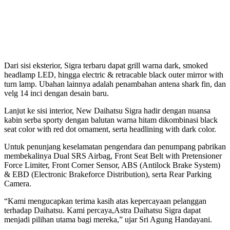
Dari sisi eksterior, Sigra terbaru dapat grill warna dark, smoked
headlamp LED, hingga electric & retracable black outer mirror with
turn lamp. Ubahan lainnya adalah penambahan antena shark fin, dan
velg 14 inci dengan desain baru.
Lanjut ke sisi interior, New Daihatsu Sigra hadir dengan nuansa
kabin serba sporty dengan balutan warna hitam dikombinasi black
seat color with red dot ornament, serta headlining with dark color.
Untuk penunjang keselamatan pengendara dan penumpang pabrikan
membekalinya Dual SRS Airbag, Front Seat Belt with Pretensioner
Force Limiter, Front Corner Sensor, ABS (Antilock Brake System)
& EBD (Electronic Brakeforce Distribution), serta Rear Parking
Camera.
“Kami mengucapkan terima kasih atas kepercayaan pelanggan
terhadap Daihatsu. Kami percaya,Astra Daihatsu Sigra dapat
menjadi pilihan utama bagi mereka,” ujar Sri Agung Handayani.