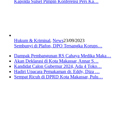
Kapolda Sulsel Pimpin Konferensi Pers Ka…
Hukum & Kriminal
,
News
23/09/2023
Sembunyi di Plafon, DPO Tersangka Korups…
Dampak Pembangunan RS Cahaya Medika Maka…
Akan Deklarasi di Kota Makassar, Annar S…
Kandidat Calon Gubernur 2024, Ada 4 Toko…
Hadiri Upacara Pemakaman dr. Eddy, Diza …
Sempat Ricuh di DPRD Kota Makassar, Pulu…