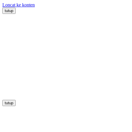
Loncat ke konten
tutup
tutup