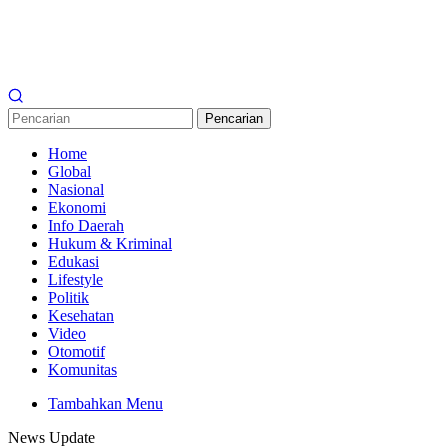
Pencarian
Home
Global
Nasional
Ekonomi
Info Daerah
Hukum & Kriminal
Edukasi
Lifestyle
Politik
Kesehatan
Video
Otomotif
Komunitas
Tambahkan Menu
News Update