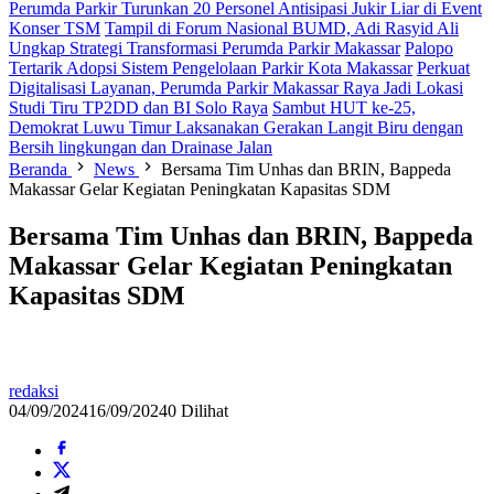
Perumda Parkir Turunkan 20 Personel Antisipasi Jukir Liar di Event
Konser TSM
Tampil di Forum Nasional BUMD, Adi Rasyid Ali
Ungkap Strategi Transformasi Perumda Parkir Makassar
Palopo
Tertarik Adopsi Sistem Pengelolaan Parkir Kota Makassar
Perkuat
Digitalisasi Layanan, Perumda Parkir Makassar Raya Jadi Lokasi
Studi Tiru TP2DD dan BI Solo Raya
Sambut HUT ke-25,
Demokrat Luwu Timur Laksanakan Gerakan Langit Biru dengan
Bersih lingkungan dan Drainase Jalan
Beranda
News
Bersama Tim Unhas dan BRIN, Bappeda
Makassar Gelar Kegiatan Peningkatan Kapasitas SDM
Bersama Tim Unhas dan BRIN, Bappeda
Makassar Gelar Kegiatan Peningkatan
Kapasitas SDM
redaksi
04/09/2024
16/09/2024
0 Dilihat