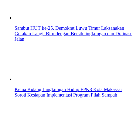
Sambut HUT ke-25, Demokrat Luwu Timur Laksanakan
Gerakan Langit Biru dengan Bersih lingkungan dan Drainase
Jalan
Ketua Bidang Lingkungan Hidup FPK3 Kota Makassar
Soroti Kesiapan Implementasi Program Pilah Sampah