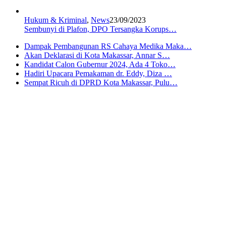
Hukum & Kriminal
,
News
23/09/2023
Sembunyi di Plafon, DPO Tersangka Korups…
Dampak Pembangunan RS Cahaya Medika Maka…
Akan Deklarasi di Kota Makassar, Annar S…
Kandidat Calon Gubernur 2024, Ada 4 Toko…
Hadiri Upacara Pemakaman dr. Eddy, Diza …
Sempat Ricuh di DPRD Kota Makassar, Pulu…