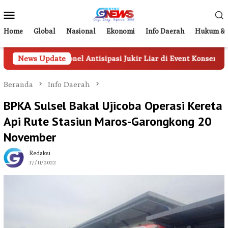
Loncat
Menu
ke
Mobile
konten
Home
Global
Nasional
Ekonomi
Info Daerah
Hukum & 
kan 20 Personel Antisipasi Jukir Liar di Event Konser TSM
News Update
Beranda
Info Daerah
BPKA Sulsel Bakal Ujicoba Operasi Kereta
Api Rute Stasiun Maros-Garongkong 20
November
Redaksi
17/11/2022