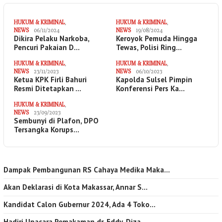
HUKUM & KRIMINAL
,
HUKUM & KRIMINAL
,
NEWS
06/11/2024
NEWS
19/08/2024
Dikira Pelaku Narkoba,
Keroyok Pemuda Hingga
Pencuri Pakaian D…
Tewas, Polisi Ring…
HUKUM & KRIMINAL
,
HUKUM & KRIMINAL
,
NEWS
23/11/2023
NEWS
06/10/2023
Ketua KPK Firli Bahuri
Kapolda Sulsel Pimpin
Resmi Ditetapkan …
Konferensi Pers Ka…
HUKUM & KRIMINAL
,
NEWS
23/09/2023
Sembunyi di Plafon, DPO
Tersangka Korups…
Dampak Pembangunan RS Cahaya Medika Maka…
Akan Deklarasi di Kota Makassar, Annar S…
Kandidat Calon Gubernur 2024, Ada 4 Toko…
Hadiri Upacara Pemakaman dr. Eddy, Diza …