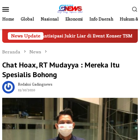
Loncat
Menu
ke
Mobile
konten
Home
Global
Nasional
Ekonomi
Info Daerah
Hukum & 
 Antisipasi Jukir Liar di Event Konser TSM
News Update
Tampil di F
Beranda
News
Chat Hoax, RT Mudayya : Mereka Itu
Spesialis Bohong
Redaksi Gadingnews
19/10/2020