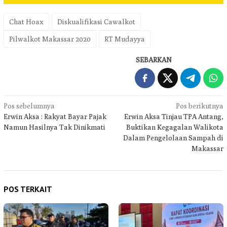
Chat Hoax
Diskualifikasi Cawalkot
Pilwalkot Makassar 2020
RT Mudayya
SEBARKAN
Navigasi
Pos sebelumnya
Pos berikutnya
Erwin Aksa : Rakyat Bayar Pajak
Erwin Aksa Tinjau TPA Antang,
pos
Namun Hasilnya Tak Dinikmati
Buktikan Kegagalan Walikota
Dalam Pengelolaan Sampah di
Makassar
POS TERKAIT