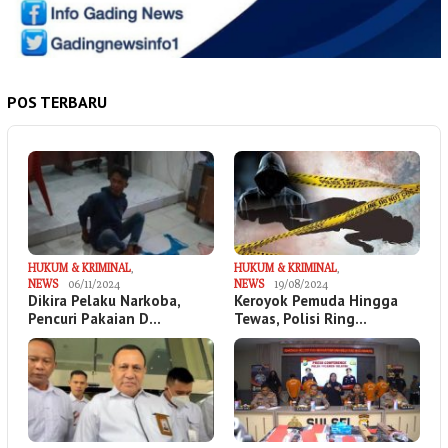
POS TERBARU
HUKUM & KRIMINAL
,
HUKUM & KRIMINAL
,
NEWS
06/11/2024
NEWS
19/08/2024
Dikira Pelaku Narkoba,
Keroyok Pemuda Hingga
Pencuri Pakaian D…
Tewas, Polisi Ring…