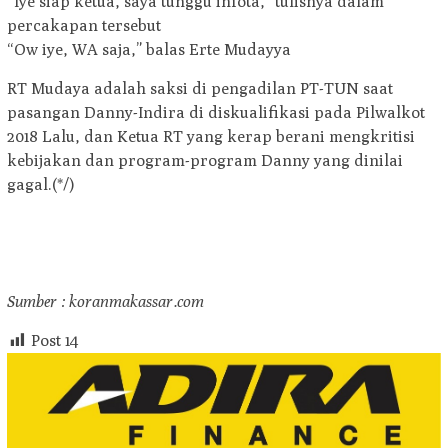
“Iye siap ketua, saya tunggu infota,” tulisnya dalam
percakapan tersebut
“Ow iye, WA saja,” balas Erte Mudayya
RT Mudaya adalah saksi di pengadilan PT-TUN saat
pasangan Danny-Indira di diskualifikasi pada Pilwalkot
2018 Lalu, dan Ketua RT yang kerap berani mengkritisi
kebijakan dan program-program Danny yang dinilai
gagal.(*/)
Sumber : koranmakassar.com
Post
14