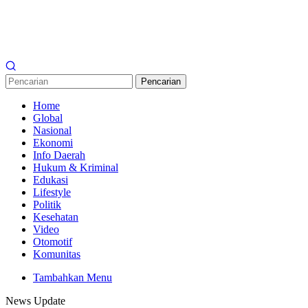
Pencarian
Home
Global
Nasional
Ekonomi
Info Daerah
Hukum & Kriminal
Edukasi
Lifestyle
Politik
Kesehatan
Video
Otomotif
Komunitas
Tambahkan Menu
News Update