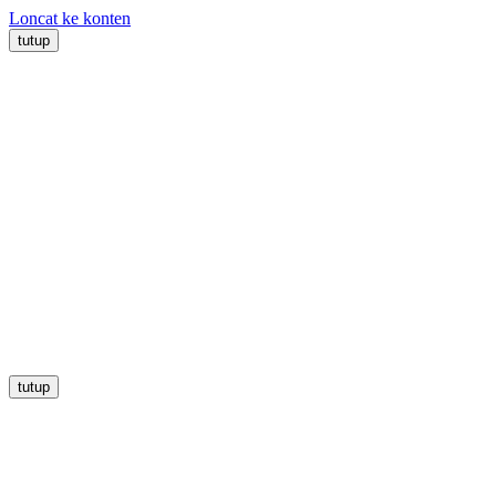
Loncat ke konten
tutup
tutup