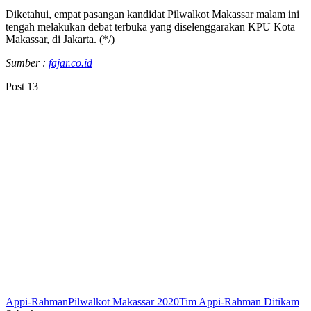
Diketahui, empat pasangan kandidat Pilwalkot Makassar malam ini
tengah melakukan debat terbuka yang diselenggarakan KPU Kota
Makassar, di Jakarta. (*/)
Sumber :
fajar.co.id
Post
13
Appi-Rahman
Pilwalkot Makassar 2020
Tim Appi-Rahman Ditikam