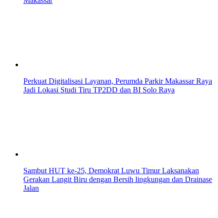
Makassar
Perkuat Digitalisasi Layanan, Perumda Parkir Makassar Raya
Jadi Lokasi Studi Tiru TP2DD dan BI Solo Raya
Sambut HUT ke-25, Demokrat Luwu Timur Laksanakan
Gerakan Langit Biru dengan Bersih lingkungan dan Drainase
Jalan