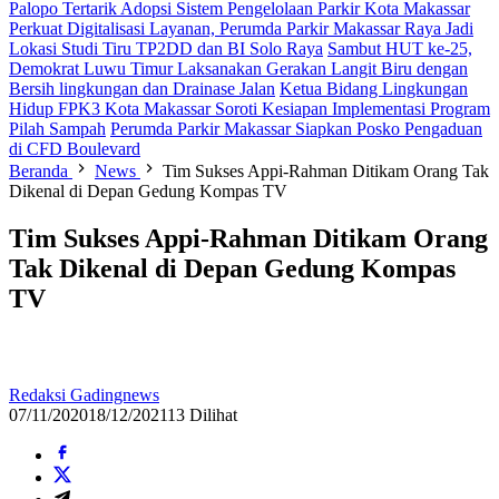
Palopo Tertarik Adopsi Sistem Pengelolaan Parkir Kota Makassar
Perkuat Digitalisasi Layanan, Perumda Parkir Makassar Raya Jadi
Lokasi Studi Tiru TP2DD dan BI Solo Raya
Sambut HUT ke-25,
Demokrat Luwu Timur Laksanakan Gerakan Langit Biru dengan
Bersih lingkungan dan Drainase Jalan
Ketua Bidang Lingkungan
Hidup FPK3 Kota Makassar Soroti Kesiapan Implementasi Program
Pilah Sampah
Perumda Parkir Makassar Siapkan Posko Pengaduan
di CFD Boulevard
Beranda
News
Tim Sukses Appi-Rahman Ditikam Orang Tak
Dikenal di Depan Gedung Kompas TV
Tim Sukses Appi-Rahman Ditikam Orang
Tak Dikenal di Depan Gedung Kompas
TV
Redaksi Gadingnews
07/11/2020
18/12/2021
13 Dilihat