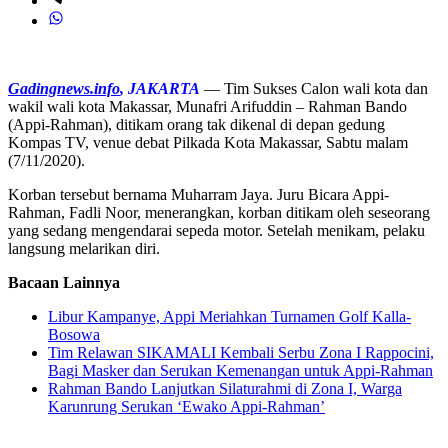
Gadingnews.info
, JAKARTA
— Tim Sukses Calon wali kota dan
wakil wali kota Makassar, Munafri Arifuddin – Rahman Bando
(Appi-Rahman), ditikam orang tak dikenal di depan gedung
Kompas TV, venue debat Pilkada Kota Makassar, Sabtu malam
(7/11/2020).
Korban tersebut bernama Muharram Jaya. Juru Bicara Appi-
Rahman, Fadli Noor, menerangkan, korban ditikam oleh seseorang
yang sedang mengendarai sepeda motor. Setelah menikam, pelaku
langsung melarikan diri.
Bacaan Lainnya
Libur Kampanye, Appi Meriahkan Turnamen Golf Kalla-
Bosowa
Tim Relawan SIKAMALI Kembali Serbu Zona I Rappocini,
Bagi Masker dan Serukan Kemenangan untuk Appi-Rahman
Rahman Bando Lanjutkan Silaturahmi di Zona I, Warga
Karunrung Serukan ‘Ewako Appi-Rahman’