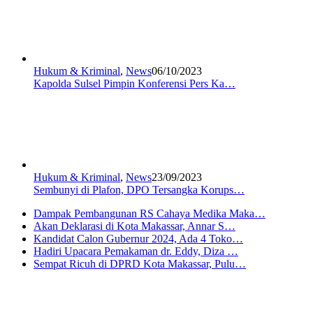
Hukum & Kriminal
,
News
06/10/2023
Kapolda Sulsel Pimpin Konferensi Pers Ka…
Hukum & Kriminal
,
News
23/09/2023
Sembunyi di Plafon, DPO Tersangka Korups…
Dampak Pembangunan RS Cahaya Medika Maka…
Akan Deklarasi di Kota Makassar, Annar S…
Kandidat Calon Gubernur 2024, Ada 4 Toko…
Hadiri Upacara Pemakaman dr. Eddy, Diza …
Sempat Ricuh di DPRD Kota Makassar, Pulu…