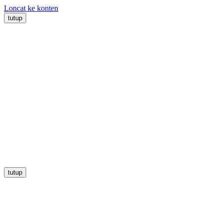
Loncat ke konten
tutup
tutup