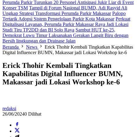
Perumda Parkir Turunkan 20 Personel Antisipasi Jukir Liar di Event
Konser TSM
Tampil di Forum Nasional BUMD, Adi Rasyid Ali
Ungkap Strategi Transformasi Perumda Parkir Makassar
Palopo
Tertarik Adopsi Sistem Pengelolaan Parkir Kota Makassar
Perkuat
Digitalisasi Layanan, Perumda Parkir Makassar Raya Jadi Lokasi
Studi Tiru TP2DD dan BI Solo Raya
Sambut HUT ke-25,
Demokrat Luwu Timur Laksanakan Gerakan Langit Biru dengan
Bersih lingkungan dan Drainase Jalan
Beranda
News
Erick Thohir Kembali Tingkatkan Kapabilitas
Digital Influencer BUMN, Makassar jadi Lokasi Workshop ke-6
Erick Thohir Kembali Tingkatkan
Kapabilitas Digital Influencer BUMN,
Makassar jadi Lokasi Workshop ke-6
redaksi
26/06/2024
0 Dilihat