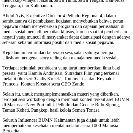
mencakup wilayah Jakarta, Jawa Timur, Jawa Tengah, Bali-Nusa
Tenggara, dan Kalimantan.
Abdul Azis, Executive Director 4 Pelindo Regional 4, dalam
sambutannya di pembukaan kegiatan menyebutkan bahwa peran
pegawai dalam menyebarkan program dan capaian perusahaan di
media sosial menjadi perhatian khusus, karena saat ini pemberitaan
negatif yang muncul di masyarakat dapat diantisipasi dengan adanya
sebaran-sebaran informasi positif dari media sosial pegawai.
Kegiatan ini terdiri dari beberapa sesi, salah satunya berupa
talkshow mengenai story telling dan manajamen media sosial.
Terdapat sejumlah pembicara yang turut memberikan ilmu bagi
peserta, yaitu Kamila Andinisari, Sutradara Film yang terkenal
melalui film seri ‘Gadis Kretek’, Tommy Teja dan Reynaldi
Francois, Konten Kreator serta CEO Zando.
Selain itu, untuk mengimplementasikan materi yang diberikan,
terdapat sesi workshop dengan membuat konten terkait aset BUMN
di Makassar New Port milik Pelindo dan Geosite Bulu Sipong,
Taman Kehati, Pangkep, hasil kelola Semen Tonasa.
Seluruh Influencer BUMN Kalimantan juga diajak untuk lebih
memperhatikan kesehatan mental melalui acara 1000 Manusia
Bercerita.