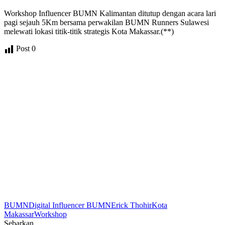
Workshop Influencer BUMN Kalimantan ditutup dengan acara lari
pagi sejauh 5Km bersama perwakilan BUMN Runners Sulawesi
melewati lokasi titik-titik strategis Kota Makassar.(**)
Post
0
BUMN
Digital Influencer BUMN
Erick Thohir
Kota
Makassar
Workshop
Sebarkan