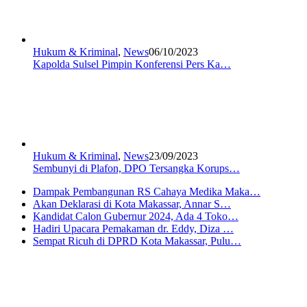
Hukum & Kriminal
,
News
06/10/2023
Kapolda Sulsel Pimpin Konferensi Pers Ka…
Hukum & Kriminal
,
News
23/09/2023
Sembunyi di Plafon, DPO Tersangka Korups…
Dampak Pembangunan RS Cahaya Medika Maka…
Akan Deklarasi di Kota Makassar, Annar S…
Kandidat Calon Gubernur 2024, Ada 4 Toko…
Hadiri Upacara Pemakaman dr. Eddy, Diza …
Sempat Ricuh di DPRD Kota Makassar, Pulu…