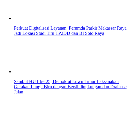
Perkuat Digitalisasi Layanan, Perumda Parkir Makassar Raya
Jadi Lokasi Studi Tiru TP2DD dan BI Solo Raya
Sambut HUT ke-25, Demokrat Luwu Timur Laksanakan
Gerakan Langit Biru dengan Bersih lingkungan dan Drainase
Jalan