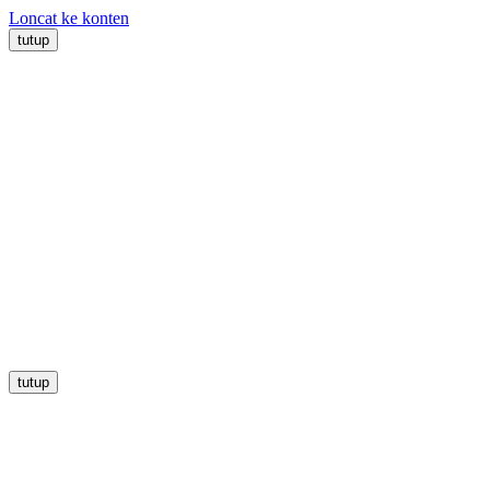
Loncat ke konten
tutup
tutup