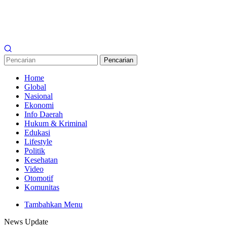
Pencarian
Home
Global
Nasional
Ekonomi
Info Daerah
Hukum & Kriminal
Edukasi
Lifestyle
Politik
Kesehatan
Video
Otomotif
Komunitas
Tambahkan Menu
News Update