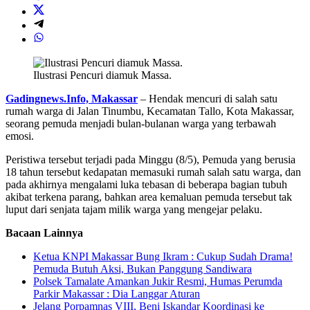
Ilustrasi Pencuri diamuk Massa.
Gadingnews.Info, Makassar
– Hendak mencuri di salah satu
rumah warga di Jalan Tinumbu, Kecamatan Tallo, Kota Makassar,
seorang pemuda menjadi bulan-bulanan warga yang terbawah
emosi.
Peristiwa tersebut terjadi pada Minggu (8/5), Pemuda yang berusia
18 tahun tersebut kedapatan memasuki rumah salah satu warga, dan
pada akhirnya mengalami luka tebasan di beberapa bagian tubuh
akibat terkena parang, bahkan area kemaluan pemuda tersebut tak
luput dari senjata tajam milik warga yang mengejar pelaku.
Bacaan Lainnya
Ketua KNPI Makassar Bung Ikram : Cukup Sudah Drama!
Pemuda Butuh Aksi, Bukan Panggung Sandiwara
Polsek Tamalate Amankan Jukir Resmi, Humas Perumda
Parkir Makassar : Dia Langgar Aturan
Jelang Porpamnas VIII, Beni Iskandar Koordinasi ke