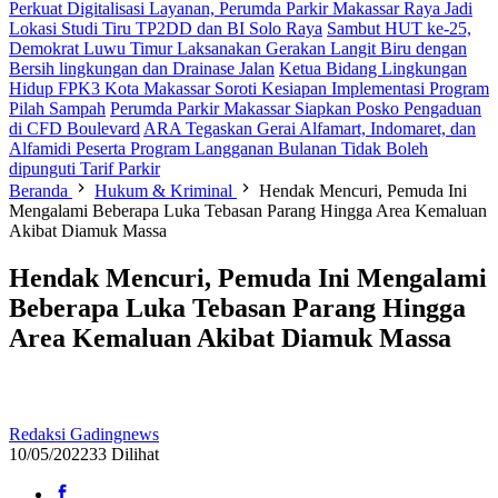
Perkuat Digitalisasi Layanan, Perumda Parkir Makassar Raya Jadi
Lokasi Studi Tiru TP2DD dan BI Solo Raya
Sambut HUT ke-25,
Demokrat Luwu Timur Laksanakan Gerakan Langit Biru dengan
Bersih lingkungan dan Drainase Jalan
Ketua Bidang Lingkungan
Hidup FPK3 Kota Makassar Soroti Kesiapan Implementasi Program
Pilah Sampah
Perumda Parkir Makassar Siapkan Posko Pengaduan
di CFD Boulevard
ARA Tegaskan Gerai Alfamart, Indomaret, dan
Alfamidi Peserta Program Langganan Bulanan Tidak Boleh
dipunguti Tarif Parkir
Beranda
Hukum & Kriminal
Hendak Mencuri, Pemuda Ini
Mengalami Beberapa Luka Tebasan Parang Hingga Area Kemaluan
Akibat Diamuk Massa
Hendak Mencuri, Pemuda Ini Mengalami
Beberapa Luka Tebasan Parang Hingga
Area Kemaluan Akibat Diamuk Massa
Redaksi Gadingnews
10/05/2022
33 Dilihat