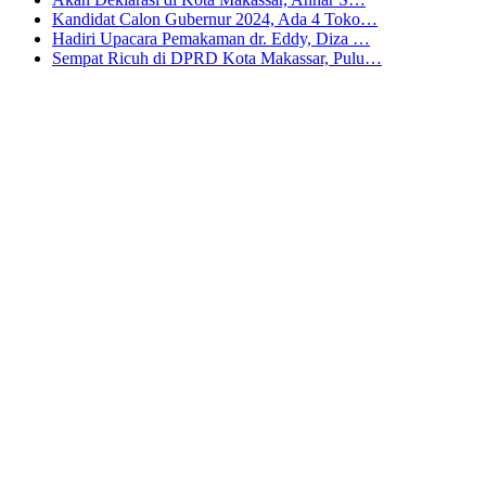
Kandidat Calon Gubernur 2024, Ada 4 Toko…
Hadiri Upacara Pemakaman dr. Eddy, Diza …
Sempat Ricuh di DPRD Kota Makassar, Pulu…