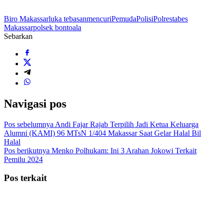
Biro Makassar
luka tebasan
mencuri
Pemuda
Polisi
Polrestabes
Makassar
polsek bontoala
Sebarkan
Navigasi pos
Pos sebelumnya
Andi Fajar Rajab Terpilih Jadi Ketua Keluarga
Alumni (KAMI) 96 MTsN 1/404 Makassar Saat Gelar Halal Bil
Halal
Pos berikutnya
Menko Polhukam: Ini 3 Arahan Jokowi Terkait
Pemilu 2024
Pos terkait