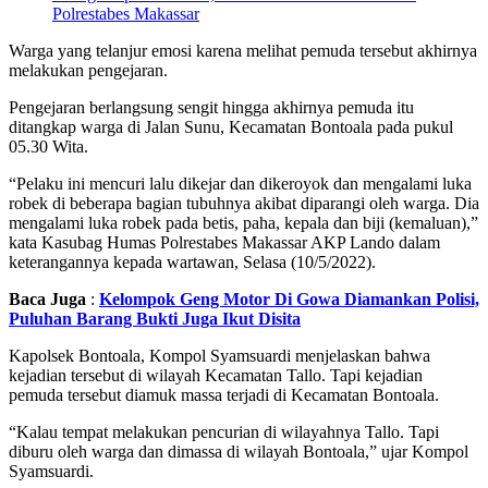
Polrestabes Makassar
Warga yang telanjur emosi karena melihat pemuda tersebut akhirnya
melakukan pengejaran.
Pengejaran berlangsung sengit hingga akhirnya pemuda itu
ditangkap warga di Jalan Sunu, Kecamatan Bontoala pada pukul
05.30 Wita.
“Pelaku ini mencuri lalu dikejar dan dikeroyok dan mengalami luka
robek di beberapa bagian tubuhnya akibat diparangi oleh warga. Dia
mengalami luka robek pada betis, paha, kepala dan biji (kemaluan),”
kata Kasubag Humas Polrestabes Makassar AKP Lando dalam
keterangannya kepada wartawan, Selasa (10/5/2022).
Baca Juga
:
Kelompok Geng Motor Di Gowa Diamankan Polisi,
Puluhan Barang Bukti Juga Ikut Disita
Kapolsek Bontoala, Kompol Syamsuardi menjelaskan bahwa
kejadian tersebut di wilayah Kecamatan Tallo. Tapi kejadian
pemuda tersebut diamuk massa terjadi di Kecamatan Bontoala.
“Kalau tempat melakukan pencurian di wilayahnya Tallo. Tapi
diburu oleh warga dan dimassa di wilayah Bontoala,” ujar Kompol
Syamsuardi.