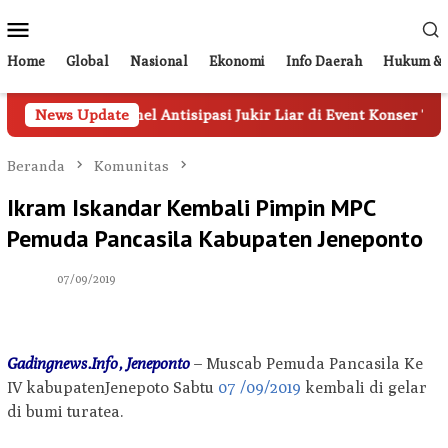
Loncat
Menu
ke
Mobile
konten
Home
Global
Nasional
Ekonomi
Info Daerah
Hukum & 
an 20 Personel Antisipasi Jukir Liar di Event Konser TSM
News Update
Beranda
Komunitas
Ikram Iskandar Kembali Pimpin MPC
Pemuda Pancasila Kabupaten Jeneponto
07/09/2019
Gadingnews.Info, Jeneponto
– Muscab Pemuda Pancasila Ke
IV kabupatenJenepoto Sabtu
07 /09/2019
kembali di gelar
di bumi turatea.