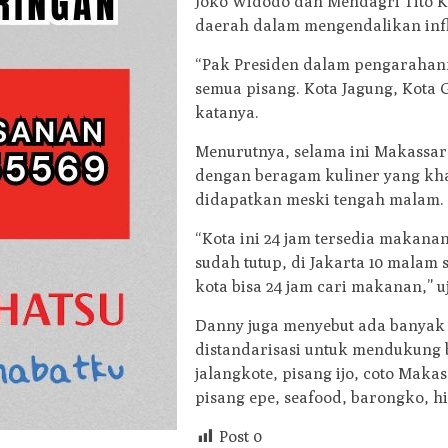
Joko Widodo dan Mendagri Tito Ka
daerah dalam mengendalikan infl
“Pak Presiden dalam pengarahanny
semua pisang. Kota Jagung, Kota G
katanya.
Menurutnya, selama ini Makassar
dengan beragam kuliner yang kha
didapatkan meski tengah malam.
“Kota ini 24 jam tersedia makanan,
sudah tutup, di Jakarta 10 malam 
kota bisa 24 jam cari makanan,” u
Danny juga menyebut ada banyak
distandarisasi untuk mendukung 
jalangkote, pisang ijo, coto Maka
pisang epe, seafood, barongko, hi
Post
0