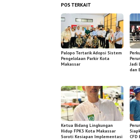
POS TERKAIT
Palopo Tertarik Adopsi Sistem
Perku
Pengelolaan Parkir Kota
Peru
Makassar
Jadi
dan 
Ketua Bidang Lingkungan
Peru
Hidup FPK3 Kota Makassar
Siap
Soroti Kesiapan Implementasi
CFD 