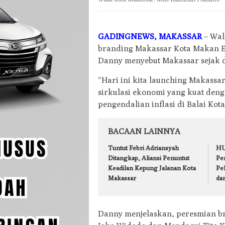
GADINGNEWS, MAKASSAR
– Wal
branding Makassar Kota Makan En
Danny menyebut Makassar sejak d
“Hari ini kita launching Makassa
sirkulasi ekonomi yang kuat deng
pengendalian inflasi di Balai Kot
BACAAN LAINNYA
Tuntut Febri Adriansyah
HU
Ditangkap, Aliansi Penuntut
Pe
Keadilan Kepung Jalanan Kota
Pe
Makassar
da
Danny menjelaskan, peresmian br