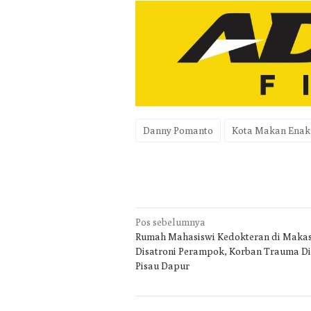
Danny Pomanto
Kota Makan Enak
Navigasi
Pos sebelumnya
Rumah Mahasiswi Kedokteran di Maka
pos
Disatroni Perampok, Korban Trauma D
Pisau Dapur