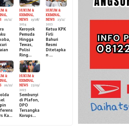
UM &
HUKUM &
HUKUM &
INAL
,
KRIMINAL
,
KRIMINAL
,
S
06/11/
NEWS
19/08/
NEWS
23/11/
2024
2023
ira
Keroyok
Ketua KPK
aku
Pemuda
Firli
koba,
Hingga
Bahuri
curi
Tewas,
Resmi
aian
Polisi
Ditetapka
Ring…
n …
UM &
HUKUM &
INAL
,
KRIMINAL
,
S
06/10/
NEWS
23/09/
2023
olda
Sembunyi
sel
di Plafon,
pin
DPO
ferens
Tersangka
ers Ka…
Korups…