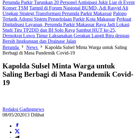
Perumda Parkir Turunkan 20 Personel Antisipasi Jukir Liar di Event
Konser TSM
Tampil di Forum Nasional BUMD, Adi Rasyid Ali
Ungkap Strategi Transformasi Perumda Parkir Makassar
Palopo
Tertarik Adopsi Sistem Pengelolaan Parkir Kota Makassar
Perkuat
Digitalisasi Layanan, Perumda Parkir Makassar Raya Jadi Lokasi
Studi Tiru TP2DD dan BI Solo Raya
Sambut HUT ke-25,
Demokrat Luwu Timur Laksanakan Gerakan Langit Biru dengan
Bersih lingkungan dan Drainase Jalan
Beranda
News
Kapolda Sulsel Minta Warga untuk Saling
Berbagi di Masa Pandemik Covid-19
Kapolda Sulsel Minta Warga untuk
Saling Berbagi di Masa Pandemik Covid-
19
Redaksi Gadingnews
08/05/2020
13 Dilihat