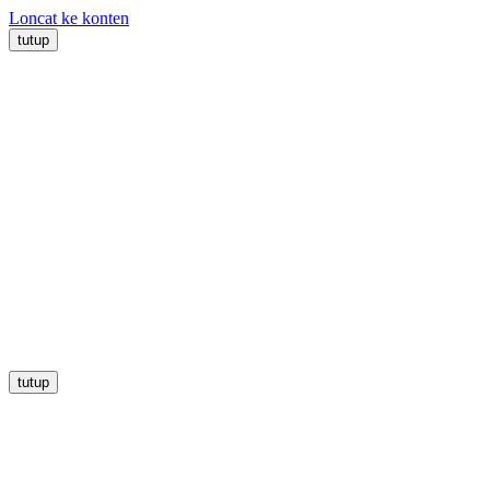
Loncat ke konten
tutup
tutup