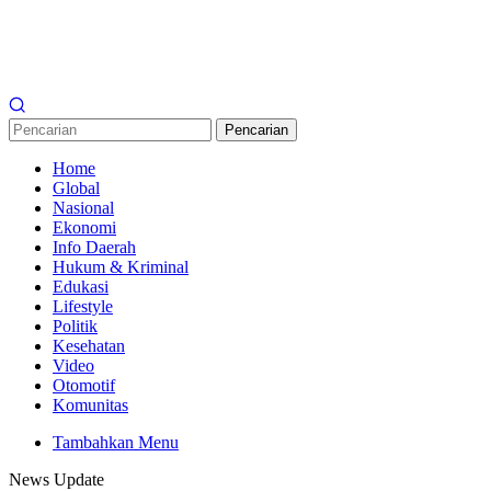
Pencarian
Home
Global
Nasional
Ekonomi
Info Daerah
Hukum & Kriminal
Edukasi
Lifestyle
Politik
Kesehatan
Video
Otomotif
Komunitas
Tambahkan Menu
News Update