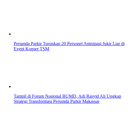
Perumda Parkir Turunkan 20 Personel Antisipasi Jukir Liar di
Event Konser TSM
Tampil di Forum Nasional BUMD, Adi Rasyid Ali Ungkap
Strategi Transformasi Perumda Parkir Makassar