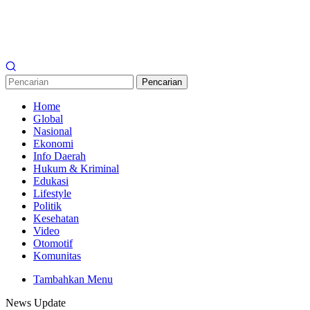
Pencarian
Home
Global
Nasional
Ekonomi
Info Daerah
Hukum & Kriminal
Edukasi
Lifestyle
Politik
Kesehatan
Video
Otomotif
Komunitas
Tambahkan Menu
News Update