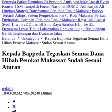
Perumda Parkir Turunkan 20 Personel Antisipasi Jukir Liar di Event
Konser TSM
Tampil di Forum Nasional BUMD, Adi Rasyid Ali
Ungkap Strategi Transformasi Perumda Parkir Makassar
Palopo
Tertarik Adopsi Sistem Pengelolaan Parkir Kota Makassar
Perkuat
Digitalisasi Layanan, Perumda Parkir Makassar Raya Jadi Lokasi
Studi Tiru TP2DD dan BI Solo Raya
Sambut HUT ke-25,
Demokrat Luwu Timur Laksanakan Gerakan Langit Biru dengan
Bersih lingkungan dan Drainase Jalan
Beranda
Uncategori
Kepala Bappeda Tegaskan Semua Dana
Hibah Pemkot Makassar Sudah Sesuai Aturan
Kepala Bappeda Tegaskan Semua Dana
Hibah Pemkot Makassar Sudah Sesuai
Aturan
redaksi
18/03/2024
27/05/2024
0 Dilihat