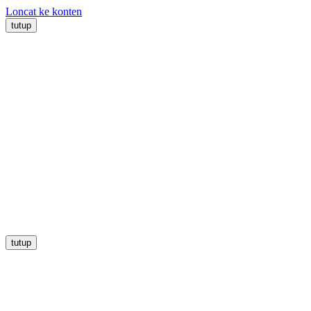
Loncat ke konten
tutup
tutup