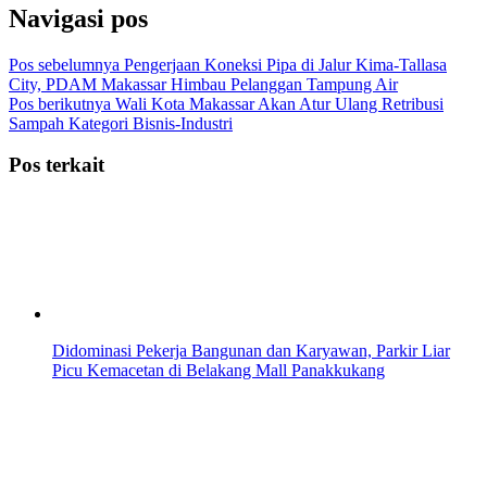
Navigasi pos
Pos sebelumnya
Pengerjaan Koneksi Pipa di Jalur Kima-Tallasa
City, PDAM Makassar Himbau Pelanggan Tampung Air
Pos berikutnya
Wali Kota Makassar Akan Atur Ulang Retribusi
Sampah Kategori Bisnis-Industri
Pos terkait
Didominasi Pekerja Bangunan dan Karyawan, Parkir Liar
Picu Kemacetan di Belakang Mall Panakkukang