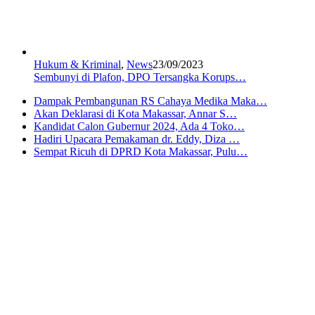
Hukum & Kriminal
,
News
23/09/2023
Sembunyi di Plafon, DPO Tersangka Korups…
Dampak Pembangunan RS Cahaya Medika Maka…
Akan Deklarasi di Kota Makassar, Annar S…
Kandidat Calon Gubernur 2024, Ada 4 Toko…
Hadiri Upacara Pemakaman dr. Eddy, Diza …
Sempat Ricuh di DPRD Kota Makassar, Pulu…