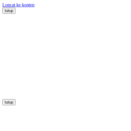
Loncat ke konten
tutup
tutup