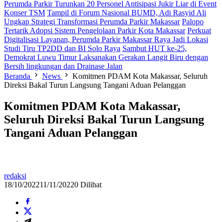
Perumda Parkir Turunkan 20 Personel Antisipasi Jukir Liar di Event
Konser TSM
Tampil di Forum Nasional BUMD, Adi Rasyid Ali
Ungkap Strategi Transformasi Perumda Parkir Makassar
Palopo
Tertarik Adopsi Sistem Pengelolaan Parkir Kota Makassar
Perkuat
Digitalisasi Layanan, Perumda Parkir Makassar Raya Jadi Lokasi
Studi Tiru TP2DD dan BI Solo Raya
Sambut HUT ke-25,
Demokrat Luwu Timur Laksanakan Gerakan Langit Biru dengan
Bersih lingkungan dan Drainase Jalan
Beranda
News
Komitmen PDAM Kota Makassar, Seluruh
Direksi Bakal Turun Langsung Tangani Aduan Pelanggan
Komitmen PDAM Kota Makassar,
Seluruh Direksi Bakal Turun Langsung
Tangani Aduan Pelanggan
redaksi
18/10/2022
11/11/2022
0 Dilihat