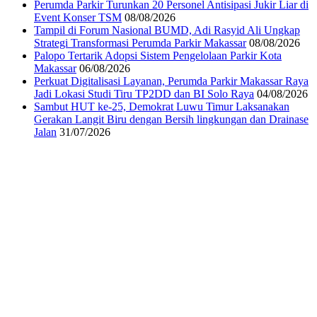
Perumda Parkir Turunkan 20 Personel Antisipasi Jukir Liar di
Event Konser TSM
08/08/2026
Tampil di Forum Nasional BUMD, Adi Rasyid Ali Ungkap
Strategi Transformasi Perumda Parkir Makassar
08/08/2026
Palopo Tertarik Adopsi Sistem Pengelolaan Parkir Kota
Makassar
06/08/2026
Perkuat Digitalisasi Layanan, Perumda Parkir Makassar Raya
Jadi Lokasi Studi Tiru TP2DD dan BI Solo Raya
04/08/2026
Sambut HUT ke-25, Demokrat Luwu Timur Laksanakan
Gerakan Langit Biru dengan Bersih lingkungan dan Drainase
Jalan
31/07/2026