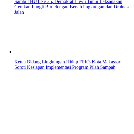
Sambut HUT ke-25, Demokrat Luwu Timur Laksanakan
Gerakan Langit Biru dengan Bersih lingkungan dan Drainase
Jalan
Ketua Bidang Lingkungan Hidup FPK3 Kota Makassar
Soroti Kesiapan Implementasi Program Pilah Sampah