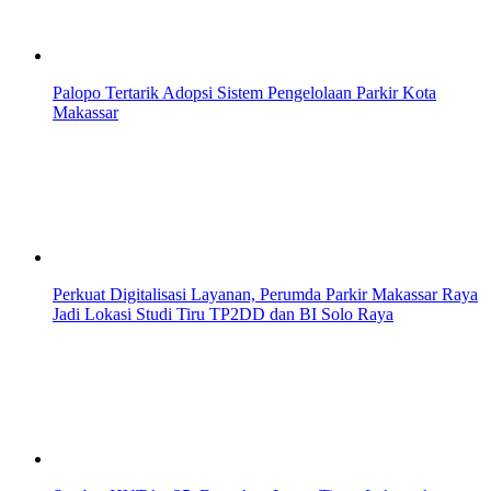
Palopo Tertarik Adopsi Sistem Pengelolaan Parkir Kota
Makassar
Perkuat Digitalisasi Layanan, Perumda Parkir Makassar Raya
Jadi Lokasi Studi Tiru TP2DD dan BI Solo Raya