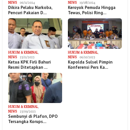
NEWS
06/11/2024
NEWS
19/08/2024
Dikira Pelaku Narkoba,
Keroyok Pemuda Hingga
Pencuri Pakaian D…
Tewas, Polisi Ring…
HUKUM & KRIMINAL
,
HUKUM & KRIMINAL
,
NEWS
23/11/2023
NEWS
06/10/2023
Ketua KPK Firli Bahuri
Kapolda Sulsel Pimpin
Resmi Ditetapkan …
Konferensi Pers Ka…
HUKUM & KRIMINAL
,
NEWS
23/09/2023
Sembunyi di Plafon, DPO
Tersangka Korups…