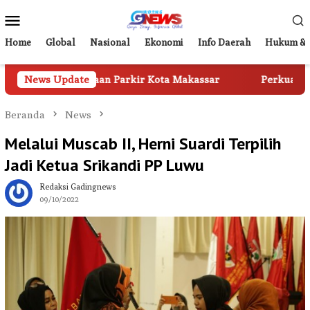
Loncat
Menu
ke
Mobile
konten
Home
Global
Nasional
Ekonomi
Info Daerah
Hukum & 
elolaan Parkir Kota Makassar
News Update
Perkuat Digitalisasi Lay
Beranda
News
Melalui Muscab II, Herni Suardi Terpilih
Jadi Ketua Srikandi PP Luwu
Redaksi Gadingnews
09/10/2022