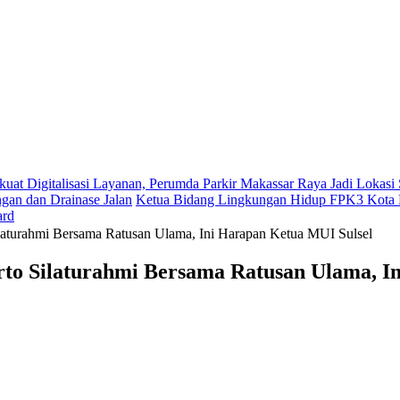
kuat Digitalisasi Layanan, Perumda Parkir Makassar Raya Jadi Lokas
gan dan Drainase Jalan
Ketua Bidang Lingkungan Hidup FPK3 Kota M
ard
laturahmi Bersama Ratusan Ulama, Ini Harapan Ketua MUI Sulsel
to Silaturahmi Bersama Ratusan Ulama, I