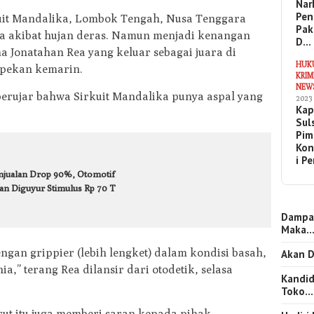
Nar
Pen
uit Mandalika, Lombok Tengah, Nusa Tenggara
Pak
da akibat hujan deras. Namun menjadi kenangan
D…
ma Jonatahan Rea yang keluar sebagai juara di
HUK
 pekan kemarin.
KRIM
NEW
 berujar bahwa Sirkuit Mandalika punya aspal yang
2023
Kap
Sul
Pim
Kon
i P
njualan Drop 90%, Otomotif
an Diguyur Stimulus Rp 70 T
Dampa
Maka
gan grippier (lebih lengket) dalam kondisi basah,
Akan D
a,” terang Rea dilansir dari otodetik, selasa
Kandid
Toko…
urut itu juga memberi saran kepada pihak