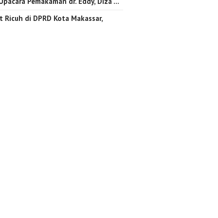
 Upacara Pemakaman dr. Eddy, Diza …
 Ricuh di DPRD Kota Makassar,