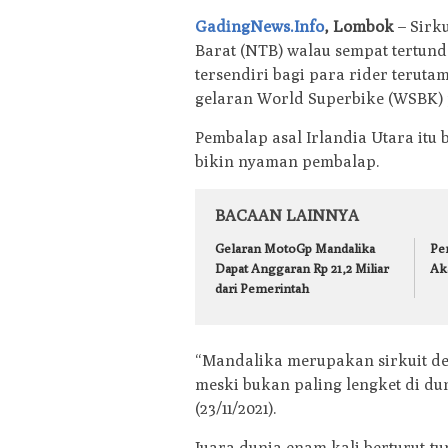
GadingNews.Info
, Lombok
– Sirk
Barat (NTB) walau sempat tertun
tersendiri bagi para rider teruta
gelaran World Superbike (WSBK)
Pembalap asal Irlandia Utara itu
bikin nyaman pembalap.
BACAAN LAINNYA
Gelaran MotoGp Mandalika
Pe
Dapat Anggaran Rp 21,2 Miliar
Ak
dari Pemerintah
“Mandalika merupakan sirkuit den
meski bukan paling lengket di duni
(23/11/2021).
Juara dunia enam kali berturut-t