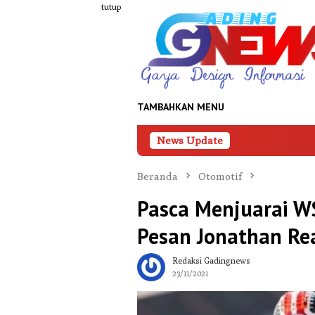
Loncat
tutup
ke
konten
TAMBAHKAN MENU
News Update
P
Beranda
Otomotif
Pasca Menjuarai WS
Pesan Jonathan Re
Redaksi Gadingnews
23/11/2021