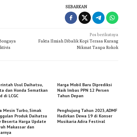
SEBARKAN
Pos berikutnya
 Bongaya
Fakta Ilmiah Dibalik Kopi Terasa Kurang
tivis
Nikmat Tanpa Rokok
rintah Usul Daihatsu,
Harga Mobil Baru Diprediksi
ta dan Honda Sematkan
Naik Imbas PPN 12 Persen
id di LCGC
Tahun Depan
a Mesin Turbo, Simak
Penghujung Tahun 2023, ADMF
ggulan Produk Daihatsu
Hadirkan Dewa 19 di Konser
y Beserta Harga Update
Musikaria Adira Festival
yah Makassar dan
tarnya