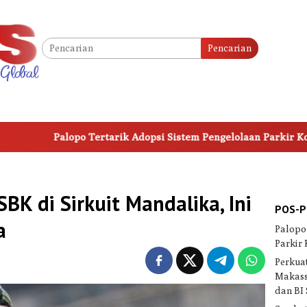
Pencarian
alopo Tertarik Adopsi Sistem Pengelolaan Parkir Kota Makassar
BK di Sirkuit Mandalika, Ini
POS-P
a
Palopo
Parkir
Perkuat
Makass
dan BI