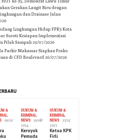
 HUT ke-25, Demokrat Luwu Timur
akan Gerakan Langit Biru dengan
 lingkungan dan Drainase Jalan
2026
Bidang Lingkungan Hidup FPK3 Kota
ar Soroti Kesiapan Implementasi
m Pilah Sampah
29/07/2026
a Parkir Makassar Siapkan Posko
uan di CFD Boulevard
26/07/2026
ERBARU
UM &
HUKUM &
HUKUM &
INAL
,
KRIMINAL
,
KRIMINAL
,
S
06/11/
NEWS
19/08/
NEWS
23/11/
2024
2023
ira
Keroyok
Ketua KPK
aku
Pemuda
Firli