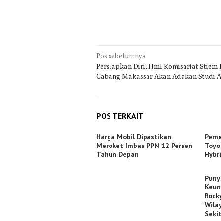
Navigasi
Pos sebelumnya
Persiapkan Diri, HmI Komisariat Stiem
pos
Cabang Makassar Akan Adakan Studi Ak
POS TERKAIT
Harga Mobil Dipastikan
Peme
Meroket Imbas PPN 12 Persen
Toyo
Tahun Depan
Hybr
Puny
Keun
Rock
Wila
Seki