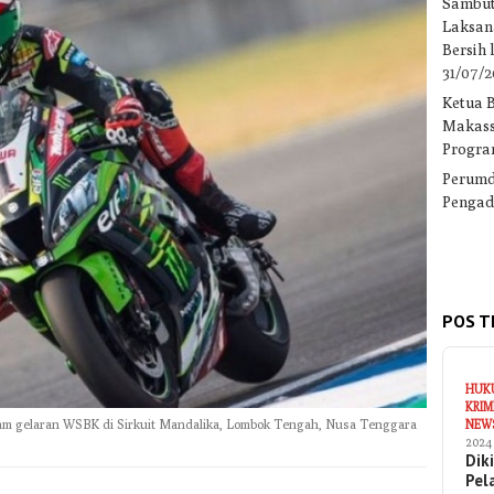
Sambut
Laksan
Bersih
31/07/
Ketua 
Makass
Progra
Perumd
Pengad
POS T
HUK
KRIM
am gelaran WSBK di Sirkuit Mandalika, Lombok Tengah, Nusa Tenggara
NEW
2024
Dik
Pel