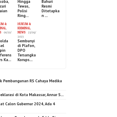
koba,
Hingga
Bahuri
curi
Tewas,
Resmi
aian
Polisi
Ditetapka
Ring…
n …
UM &
HUKUM &
INAL
,
KRIMINAL
,
S
06/10/
NEWS
23/09/
2023
olda
Sembunyi
sel
di Plafon,
pin
DPO
ferens
Tersangka
ers Ka…
Korups…
k Pembangunan RS Cahaya Medika
…
eklarasi di Kota Makassar, Annar S…
at Calon Gubernur 2024, Ada 4