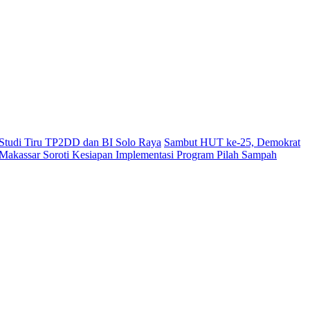
i Studi Tiru TP2DD dan BI Solo Raya
Sambut HUT ke-25, Demokrat
akassar Soroti Kesiapan Implementasi Program Pilah Sampah