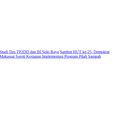
i Studi Tiru TP2DD dan BI Solo Raya
Sambut HUT ke-25, Demokrat
akassar Soroti Kesiapan Implementasi Program Pilah Sampah