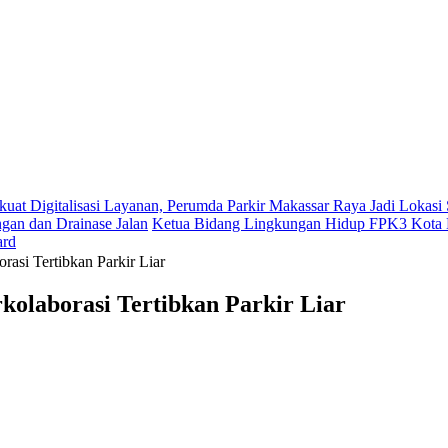
kuat Digitalisasi Layanan, Perumda Parkir Makassar Raya Jadi Lokas
gan dan Drainase Jalan
Ketua Bidang Lingkungan Hidup FPK3 Kota M
ard
asi Tertibkan Parkir Liar
olaborasi Tertibkan Parkir Liar