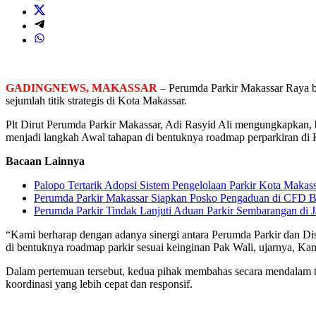
GADINGNEWS, MAKASSAR
– Perumda Parkir Makassar Raya be
sejumlah titik strategis di Kota Makassar.
Plt Dirut Perumda Parkir Makassar, Adi Rasyid Ali mengungkapkan, bah
menjadi langkah Awal tahapan di bentuknya roadmap perparkiran di K
Bacaan Lainnya
Palopo Tertarik Adopsi Sistem Pengelolaan Parkir Kota Makas
Perumda Parkir Makassar Siapkan Posko Pengaduan di CFD B
Perumda Parkir Tindak Lanjuti Aduan Parkir Sembarangan di 
“Kami berharap dengan adanya sinergi antara Perumda Parkir dan Dish
di bentuknya roadmap parkir sesuai keinginan Pak Wali, ujarnya, Kam
Dalam pertemuan tersebut, kedua pihak membahas secara mendalam terk
koordinasi yang lebih cepat dan responsif.