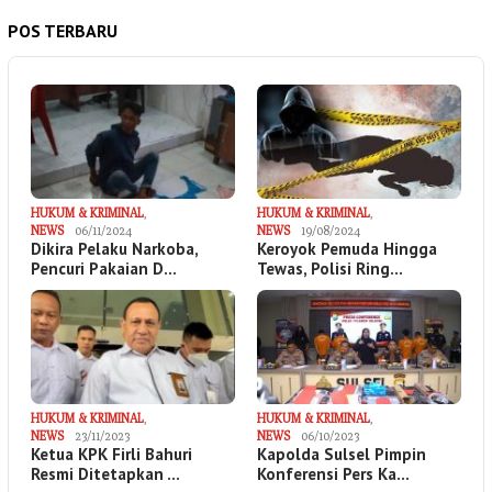
POS TERBARU
HUKUM & KRIMINAL
,
HUKUM & KRIMINAL
,
NEWS
06/11/2024
NEWS
19/08/2024
Dikira Pelaku Narkoba,
Keroyok Pemuda Hingga
Pencuri Pakaian D…
Tewas, Polisi Ring…
HUKUM & KRIMINAL
,
HUKUM & KRIMINAL
,
NEWS
23/11/2023
NEWS
06/10/2023
Ketua KPK Firli Bahuri
Kapolda Sulsel Pimpin
Resmi Ditetapkan …
Konferensi Pers Ka…