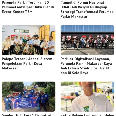
Perumda Parkir Turunkan 20
Tampil di Forum Nasional
Personel Antisipasi Jukir Liar di
BUMD, Adi Rasyid Ali Ungkap
Event Konser TSM
Strategi Transformasi Perumda
Parkir Makassar
Palopo Tertarik Adopsi Sistem
Perkuat Digitalisasi Layanan,
Pengelolaan Parkir Kota
Perumda Parkir Makassar Raya
Makassar
Jadi Lokasi Studi Tiru TP2DD
dan BI Solo Raya
Sambut HUT ke-25, Demokrat
Ketua Bidang Lingkungan Hidup