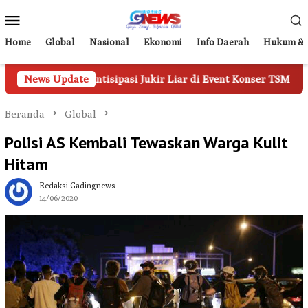
Loncat
Menu
ke
Mobile
konten
Home
Global
Nasional
Ekonomi
Info Daerah
Hukum & 
 Antisipasi Jukir Liar di Event Konser TSM
News Update
Tampil di 
Beranda
Global
Polisi AS Kembali Tewaskan Warga Kulit
Hitam
Redaksi Gadingnews
14/06/2020