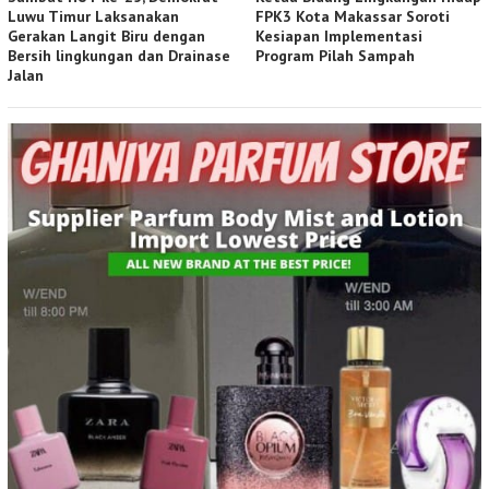
Luwu Timur Laksanakan
FPK3 Kota Makassar Soroti
Gerakan Langit Biru dengan
Kesiapan Implementasi
Bersih lingkungan dan Drainase
Program Pilah Sampah
Jalan