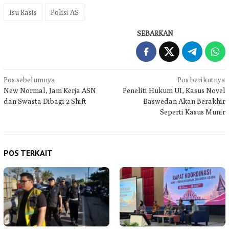
Isu Rasis
Polisi AS
SEBARKAN
Navigasi
Pos sebelumnya
Pos berikutnya
New Normal, Jam Kerja ASN
Peneliti Hukum UI, Kasus Novel
pos
dan Swasta Dibagi 2 Shift
Baswedan Akan Berakhir
Seperti Kasus Munir
POS TERKAIT