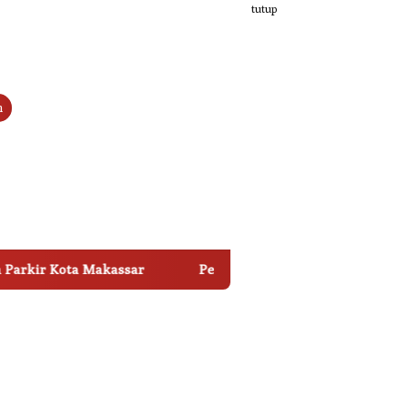
tutup
n
ota Makassar
Perkuat Digitalisasi Layanan, Perumda Par