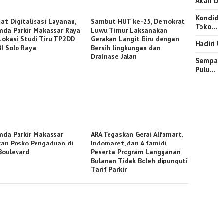
Akan D
Kandid
at Digitalisasi Layanan,
Sambut HUT ke-25, Demokrat
Toko…
mda Parkir Makassar Raya
Luwu Timur Laksanakan
 Lokasi Studi Tiru TP2DD
Gerakan Langit Biru dengan
Hadiri
BI Solo Raya
Bersih lingkungan dan
Drainase Jalan
Sempat
Pulu…
mda Parkir Makassar
ARA Tegaskan Gerai Alfamart,
kan Posko Pengaduan di
Indomaret, dan Alfamidi
Boulevard
Peserta Program Langganan
Bulanan Tidak Boleh dipunguti
Tarif Parkir