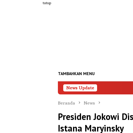
Loncat
tutup
ke
konten
TAMBAHKAN MENU
News Update
Beranda
News
Presiden Jokowi Di
Istana Maryinsky