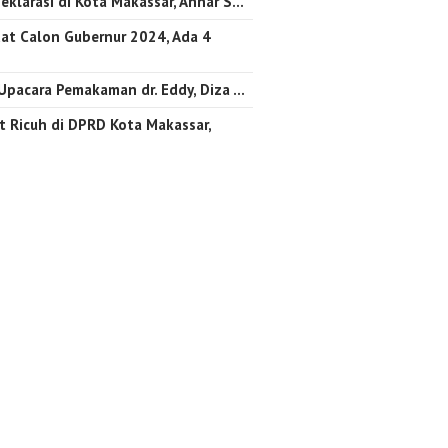
eklarasi di Kota Makassar, Annar S…
at Calon Gubernur 2024, Ada 4
 Upacara Pemakaman dr. Eddy, Diza …
 Ricuh di DPRD Kota Makassar,