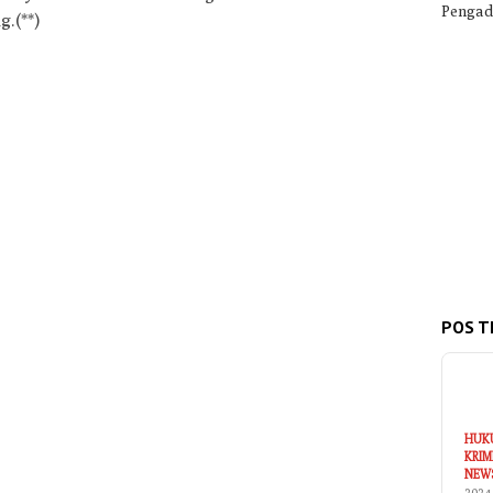
Pengad
.(**)
POS T
HUK
KRIM
NEW
2024