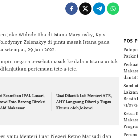
en Joko Widodo tiba di Istana Maryinsky, Kyiv
POS-P
Volodymyr Zelenskyy di pintu masuk Istana pada
u setempat, 29 Juni 2022.
Palopo
Parkir
mpin negara tersebut masuk ke dalam Istana untuk
Perkuat
ilanjutkan pertemuan tete-a-tete.
Makass
dan BI
Sambut
Laksan
ai Resmikan IPAL Losari,
Usai Dilantik Jadi Menteri ATR,
Bersih
kowi Foto Bareng Direksi
AHY Langsung Diberi 3 Tugas
31/07/
AM Makassar
Khusus oleh Jokowi
Ketua 
Makass
Progra
Perumd
wi yaitu Menteri Luar Negeri Retno Marsudi dan