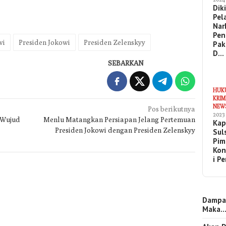
Dik
Pel
Nar
Pen
wi
Presiden Jokowi
Presiden Zelenskyy
Pak
D…
SEBARKAN
HUK
KRIM
NEW
Pos berikutnya
2023
 Wujud
Menlu Matangkan Persiapan Jelang Pertemuan
Kap
Presiden Jokowi dengan Presiden Zelenskyy
Sul
Pim
Kon
i P
Dampa
Maka