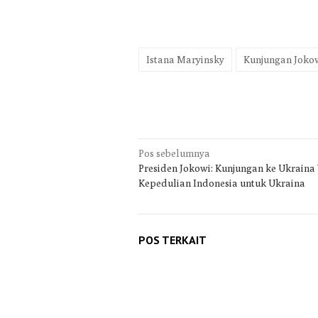
Istana Maryinsky
Kunjungan Joko
Navigasi
Pos sebelumnya
Presiden Jokowi: Kunjungan ke Ukraina
pos
Kepedulian Indonesia untuk Ukraina
POS TERKAIT