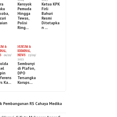
ira
Keroyok
Ketua KPK
aku
Pemuda
Firli
koba,
Hingga
Bahuri
curi
Tewas,
Resmi
aian
Polisi
Ditetapka
Ring…
n …
UM &
HUKUM &
INAL
,
KRIMINAL
,
S
06/10/
NEWS
23/09/
2023
olda
Sembunyi
sel
di Plafon,
pin
DPO
ferens
Tersangka
ers Ka…
Korups…
k Pembangunan RS Cahaya Medika
…