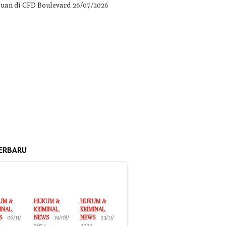
uan di CFD Boulevard
26/07/2026
ERBARU
UM &
HUKUM &
HUKUM &
INAL
,
KRIMINAL
,
KRIMINAL
,
S
06/11/
NEWS
19/08/
NEWS
23/11/
2024
2023