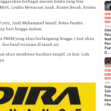
lenggarakan berbagai macam lomba yang bisa
MUA, Lomba Mewarnai Anak, Kontes Becak, Kontes
HUK
KRIM
NEW
2022, Andi Muhammad Ismail, Ketua Panitia
2024
ap hari hingga malam.
Dik
Pel
wa PRKM yang akan berlangsung hingga 3 Juni akan
Nar
Pen
 dan band ternama di tanah air.
Pak
D…
ni akan membawa bandnya tampil, 29 Juni. Lalu
ya.
HUK
KRIM
NEW
2023
Kap
Sul
Pim
Kon
i P