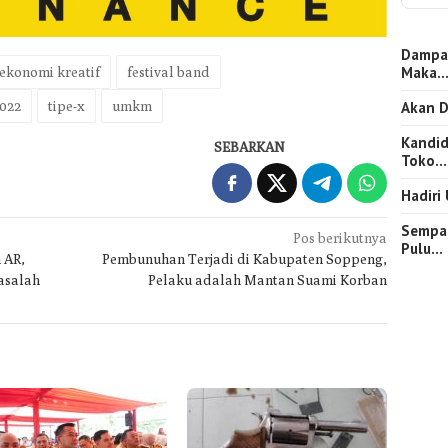
Dampa
Maka
ekonomi kreatif
festival band
022
tipe-x
umkm
Akan D
Kandid
SEBARKAN
Toko…
Hadiri
Sempat
Pos berikutnya
Pulu…
 AR,
Pembunuhan Terjadi di Kabupaten Soppeng,
Masalah
Pelaku adalah Mantan Suami Korban