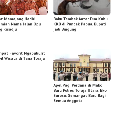
t Mamajang Hadiri
Baku Tembak Antar Dua Kubu
smian Nama Jalan Opu
KKB di Puncak Papua, Bupati
g Risadju
jadi Bingung
mpat Favorit Ngabuburit
il Wisata di Tana Toraja
Apel Pagi Perdana di Mako
Baru Polres Toraja Utara, Eko
Suroso: Semangat Baru Bagi
Semua Anggota