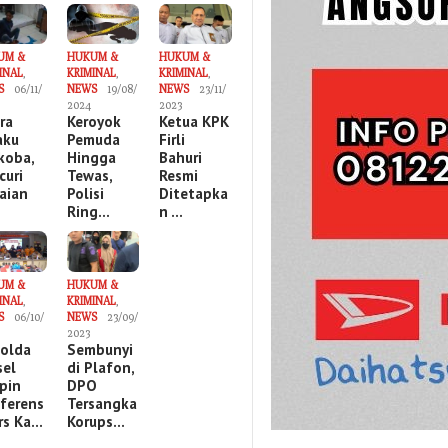
UM &
HUKUM &
HUKUM &
INAL
,
KRIMINAL
,
KRIMINAL
,
S
06/11/
NEWS
19/08/
NEWS
23/11/
2024
2023
ira
Keroyok
Ketua KPK
aku
Pemuda
Firli
koba,
Hingga
Bahuri
curi
Tewas,
Resmi
aian
Polisi
Ditetapka
Ring…
n …
UM &
HUKUM &
INAL
,
KRIMINAL
,
S
06/10/
NEWS
23/09/
2023
olda
Sembunyi
sel
di Plafon,
pin
DPO
ferens
Tersangka
ers Ka…
Korups…