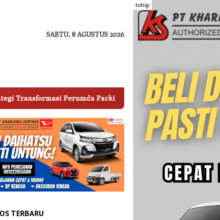
tutup
SABTU, 8 AGUSTUS 2026
 Perumda Parkir Makassar
Palopo Tertarik Adopsi Siste
OS TERBARU