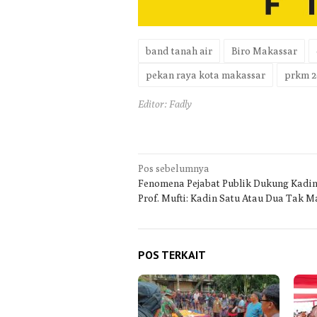
band tanah air
Biro Makassar
pekan raya kota makassar
prkm 2
Editor: Fadly
Navigasi
Pos sebelumnya
Fenomena Pejabat Publik Dukung Kadin
pos
Prof. Mufti: Kadin Satu Atau Dua Tak 
POS TERKAIT