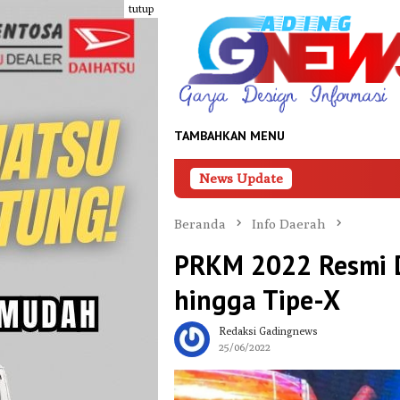
Loncat
tutup
ke
konten
TAMBAHKAN MENU
News Update
Tampil di Forum
Beranda
Info Daerah
PRKM 2022 Resmi Di
hingga Tipe-X
Redaksi Gadingnews
25/06/2022