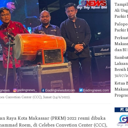
Tampil
Ali Un
Parkir
Palopo
Parkir
Perkuat
Makass
dan BI
Sambut
Laksan
Bersih
31/07/
Ketua 
Makass
Progra
es Convetion Center (CCC), Jumat (24/6/2022).
an Raya Kota Makassar (PRKM) 2022 resmi dibuka
uhammad Roem, di Celebes Convetion Center (CCC),