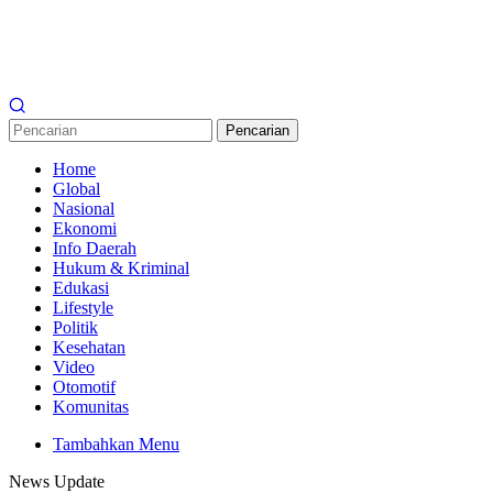
Pencarian
Home
Global
Nasional
Ekonomi
Info Daerah
Hukum & Kriminal
Edukasi
Lifestyle
Politik
Kesehatan
Video
Otomotif
Komunitas
Tambahkan Menu
News Update