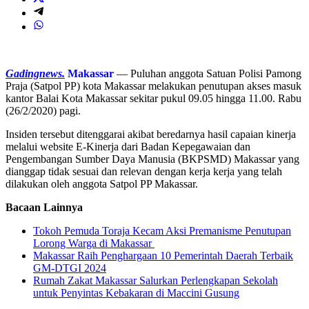
Gadingnews.
Makassar
— Puluhan anggota Satuan Polisi Pamong
Praja (Satpol PP) kota Makassar melakukan penutupan akses masuk
kantor Balai Kota Makassar sekitar pukul 09.05 hingga 11.00. Rabu
(26/2/2020) pagi.
Insiden tersebut ditenggarai akibat beredarnya hasil capaian kinerja
melalui website E-Kinerja dari Badan Kepegawaian dan
Pengembangan Sumber Daya Manusia (BKPSMD) Makassar yang
dianggap tidak sesuai dan relevan dengan kerja kerja yang telah
dilakukan oleh anggota Satpol PP Makassar.
Bacaan Lainnya
Tokoh Pemuda Toraja Kecam Aksi Premanisme Penutupan
Lorong Warga di Makassar
Makassar Raih Penghargaan 10 Pemerintah Daerah Terbaik
GM-DTGI 2024
Rumah Zakat Makassar Salurkan Perlengkapan Sekolah
untuk Penyintas Kebakaran di Maccini Gusung