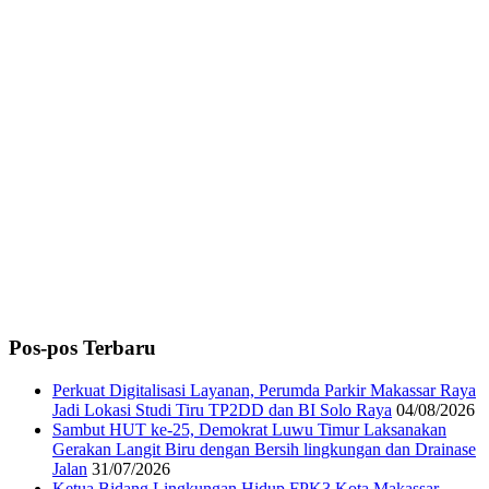
Pos-pos Terbaru
Perkuat Digitalisasi Layanan, Perumda Parkir Makassar Raya
Jadi Lokasi Studi Tiru TP2DD dan BI Solo Raya
04/08/2026
Sambut HUT ke-25, Demokrat Luwu Timur Laksanakan
Gerakan Langit Biru dengan Bersih lingkungan dan Drainase
Jalan
31/07/2026
Ketua Bidang Lingkungan Hidup FPK3 Kota Makassar