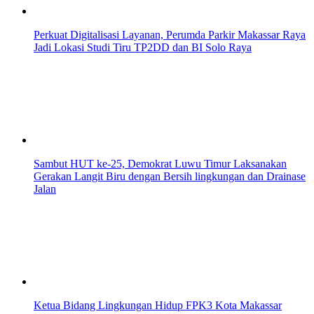
Perkuat Digitalisasi Layanan, Perumda Parkir Makassar Raya
Jadi Lokasi Studi Tiru TP2DD dan BI Solo Raya
Sambut HUT ke-25, Demokrat Luwu Timur Laksanakan
Gerakan Langit Biru dengan Bersih lingkungan dan Drainase
Jalan
Ketua Bidang Lingkungan Hidup FPK3 Kota Makassar