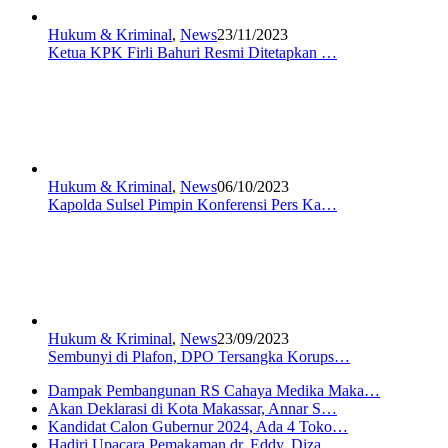
Hukum & Kriminal
,
News
23/11/2023
Ketua KPK Firli Bahuri Resmi Ditetapkan …
Hukum & Kriminal
,
News
06/10/2023
Kapolda Sulsel Pimpin Konferensi Pers Ka…
Hukum & Kriminal
,
News
23/09/2023
Sembunyi di Plafon, DPO Tersangka Korups…
Dampak Pembangunan RS Cahaya Medika Maka…
Akan Deklarasi di Kota Makassar, Annar S…
Kandidat Calon Gubernur 2024, Ada 4 Toko…
Hadiri Upacara Pemakaman dr. Eddy, Diza …