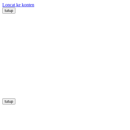
Loncat ke konten
tutup
tutup