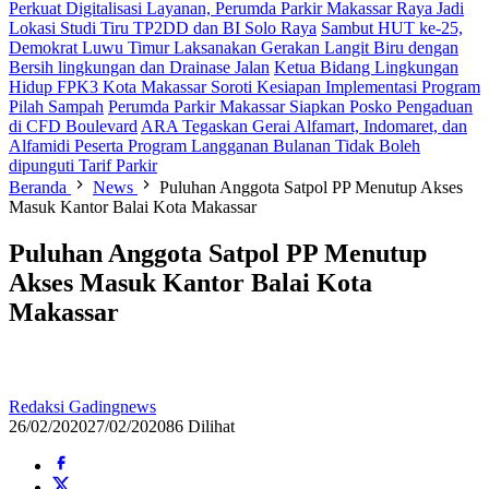
Perkuat Digitalisasi Layanan, Perumda Parkir Makassar Raya Jadi
Lokasi Studi Tiru TP2DD dan BI Solo Raya
Sambut HUT ke-25,
Demokrat Luwu Timur Laksanakan Gerakan Langit Biru dengan
Bersih lingkungan dan Drainase Jalan
Ketua Bidang Lingkungan
Hidup FPK3 Kota Makassar Soroti Kesiapan Implementasi Program
Pilah Sampah
Perumda Parkir Makassar Siapkan Posko Pengaduan
di CFD Boulevard
ARA Tegaskan Gerai Alfamart, Indomaret, dan
Alfamidi Peserta Program Langganan Bulanan Tidak Boleh
dipunguti Tarif Parkir
Beranda
News
Puluhan Anggota Satpol PP Menutup Akses
Masuk Kantor Balai Kota Makassar
Puluhan Anggota Satpol PP Menutup
Akses Masuk Kantor Balai Kota
Makassar
Redaksi Gadingnews
26/02/2020
27/02/2020
86 Dilihat