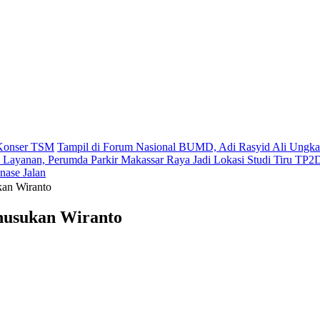
t Konser TSM
Tampil di Forum Nasional BUMD, Adi Rasyid Ali Ungkap 
si Layanan, Perumda Parkir Makassar Raya Jadi Lokasi Studi Tiru TP
nase Jalan
kan Wiranto
enusukan Wiranto