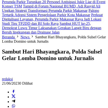
Perumda Parkir Turunkan 20 Personel Antisipasi Jukir Liar di Event
Konser TSM
Tampil di Forum Nasional BUMD, Adi Rasyid Ali
Ungkap Strategi Transformasi Perumda Parkir Makassar
Palopo
Tertarik Adopsi Sistem Pengelolaan Parkir Kota Makassar
Perkuat
Digitalisasi Layanan, Perumda Parkir Makassar Raya Jadi Lokasi
Studi Tiru TP2DD dan BI Solo Raya
Sambut HUT ke-25,
Demokrat Luwu Timur Laksanakan Gerakan Langit Biru dengan
Bersih lingkungan dan Drainase Jalan
Beranda
News
Sambut Hari Bhayangkara, Polda Sulsel Gelar
Lomba Domino untuk Jurnalis
Sambut Hari Bhayangkara, Polda Sulsel
Gelar Lomba Domino untuk Jurnalis
redaksi
21/06/2023
0 Dilihat