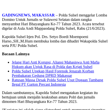
GADINGNEWS, MAKASSAR
– Polda Sulsel menggelar Lomba
Domino Untuk Jurnalis se Sulawesi Selatan dalam rangka
menyambut Hari Bhayangkara Ke-77 Tahun 2023. Acara tersebut
digelar di Aula Andi Mappaodang Polda Sulsel, Rabu (21/6/2023).
Kapolda Sulsel Irjen Pol. Drs. Setyo Boedi Moempoeni
Harso.,SH.,M.Hum membuka lomba dan dihadiri Wakapolda Sulsel
serta PJU Polda Sulsel.
Bacaan Lainnya
Jelang Hari Anti Korupsi, Aliansi Mahasiswa Anti Mafia
Hukum akan Unjuk Rasa di Polda dan Kejati Sulsel
Polda Sulsel Ungkap Hasil Forensik Jenazah Korban
Pembakaran Gedung DPRD Makassar
Ratusan Massa Desak Polda Sulsel Usut Dugaan Tambang
Ilegal PT Garton Precast Indonesia
Dalam sambutannya, Kapolda Sulsel mengatakan kegiatan itu
bertujuan untuk menjalin keakraban antara Polri dan jurnalis
dimomen Hari Bhayangkara Ke-77 Tahun 2023.
“Kegiatan ini adalah ajang silaturahmi untuk mempererat sinergitas