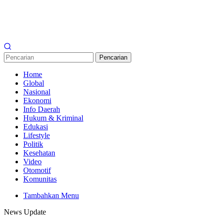
Pencarian
Home
Global
Nasional
Ekonomi
Info Daerah
Hukum & Kriminal
Edukasi
Lifestyle
Politik
Kesehatan
Video
Otomotif
Komunitas
Tambahkan Menu
News Update