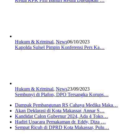
Ketua KPK Firli Bahuri Resmi Ditetapkan …
Hukum & Kriminal
,
News
06/10/2023
Kapolda Sulsel Pimpin Konferensi Pers Ka…
Hukum & Kriminal
,
News
23/09/2023
Sembunyi di Plafon, DPO Tersangka Korups…
Dampak Pembangunan RS Cahaya Medika Maka…
Akan Deklarasi di Kota Makassar, Annar S…
Kandidat Calon Gubernur 2024, Ada 4 Toko…
Hadiri Upacara Pemakaman dr. Eddy, Diza …
Sempat Ricuh di DPRD Kota Makassar, Pulu…