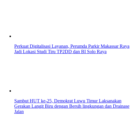
Perkuat Digitalisasi Layanan, Perumda Parkir Makassar Raya
Jadi Lokasi Studi Tiru TP2DD dan BI Solo Raya
Sambut HUT ke-25, Demokrat Luwu Timur Laksanakan
Gerakan Langit Biru dengan Bersih lingkungan dan Drainase
Jalan