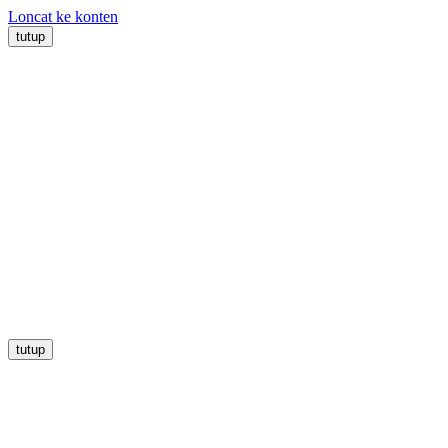
Loncat ke konten
tutup
tutup