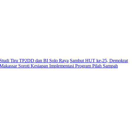
i Studi Tiru TP2DD dan BI Solo Raya
Sambut HUT ke-25, Demokrat
akassar Soroti Kesiapan Implementasi Program Pilah Sampah