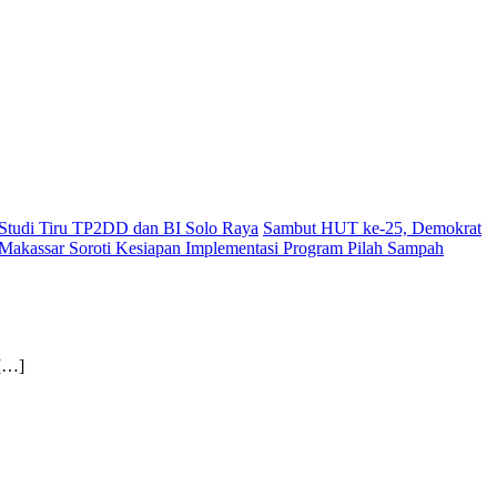
i Studi Tiru TP2DD dan BI Solo Raya
Sambut HUT ke-25, Demokrat
akassar Soroti Kesiapan Implementasi Program Pilah Sampah
[…]