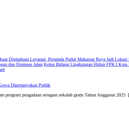
kuat Digitalisasi Layanan, Perumda Parkir Makassar Raya Jadi Lokas
gan dan Drainase Jalan
Ketua Bidang Lingkungan Hidup FPK3 Kota M
ard
Gowa Dipertanyakan Publik
program pengadaan seragam sekolah gratis Tahun Anggaran 2025 