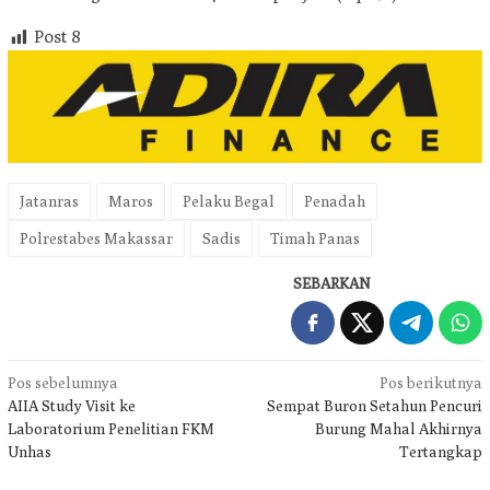
Post
8
Jatanras
Maros
Pelaku Begal
Penadah
Polrestabes Makassar
Sadis
Timah Panas
SEBARKAN
Navigasi
Pos sebelumnya
Pos berikutnya
AIIA Study Visit ke
Sempat Buron Setahun Pencuri
pos
Laboratorium Penelitian FKM
Burung Mahal Akhirnya
Unhas
Tertangkap