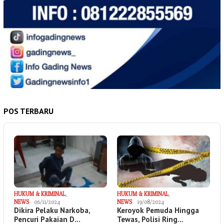
POS TERBARU
HUKUM & KRIMINAL
,
HUKUM & KRIMINAL
,
NEWS
06/11/2024
NEWS
19/08/2024
Dikira Pelaku Narkoba,
Keroyok Pemuda Hingga
Pencuri Pakaian D…
Tewas, Polisi Ring…