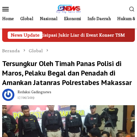
Loncat
Menu
ke
Mobile
konten
Home
Global
Nasional
Ekonomi
Info Daerah
Hukum & 
ntisipasi Jukir Liar di Event Konser TSM
News Update
Tampil di For
Beranda
Global
Tersungkur Oleh Timah Panas Polisi di
Maros, Pelaku Begal dan Penadah di
Amankan Jatanras Polrestabes Makassar
Redaksi Gadingnews
17/06/2019