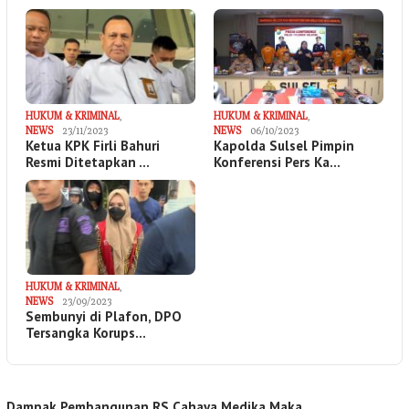
HUKUM & KRIMINAL
,
HUKUM & KRIMINAL
,
NEWS
23/11/2023
NEWS
06/10/2023
Ketua KPK Firli Bahuri
Kapolda Sulsel Pimpin
Resmi Ditetapkan …
Konferensi Pers Ka…
HUKUM & KRIMINAL
,
NEWS
23/09/2023
Sembunyi di Plafon, DPO
Tersangka Korups…
Dampak Pembangunan RS Cahaya Medika Maka…